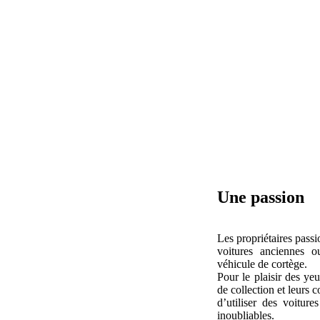
Une passion
Les propriétaires passi
voitures anciennes o
véhicule de cortège.
Pour le plaisir des ye
de collection et leurs 
d’utiliser des voitur
inoubliables.