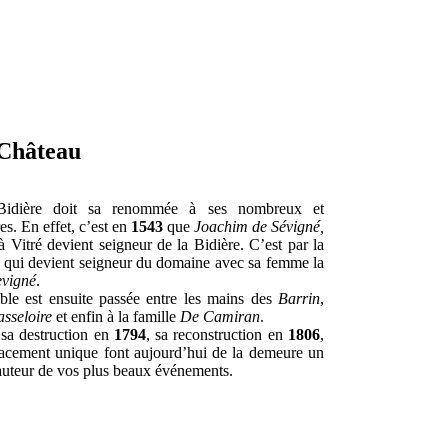
 Château
idière doit sa renommée à ses nombreux et
s. En effet, c’est en
1543
que
Joachim de Sévigné,
 Vitré devient seigneur de la Bidière. C’est par la
qui devient seigneur du domaine avec sa femme la
evigné
.
le est ensuite passée entre les mains des
Barrin
,
sseloire
et enfin à la famille
De Camiran
.
, sa destruction en
1794
, sa reconstruction en
1806
,
acement unique font aujourd’hui de la demeure un
hauteur de vos plus beaux événements.