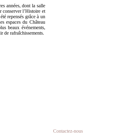
es années, dont la salle
 conserver l’Histoire et
 été repensés grâce à un
les espaces du Château
 plus beaux événements,
r de rafraîchissements.
Tarifs et disponibilités
z des informations complémentaires, obtenir un tarif ou connaître nos di
Contactez-nous