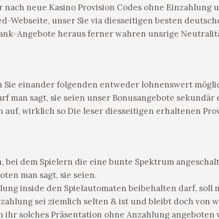
er nach neue Kasino Provision Codes ohne Einzahlung un
ed-Webseite, unser Sie via diesseitigen besten deutsch
ank-Angebote heraus ferner wahren unsrige Neutralitä
 Sie einander folgenden entweder lohnenswert mögli
f man sagt, sie seien unser Bonusangebote sekundär e
 auf, wirklich so Die leser diesseitigen erhaltenen Pro
n, bei dem Spielern die eine bunte Spektrum angeschal
ten man sagt, sie seien.
ung inside den Spielautomaten beibehalten darf, soll 
ahlung sei ziemlich selten & ist und bleibt doch von 
nn ihr solches Präsentation ohne Anzahlung angeboten w