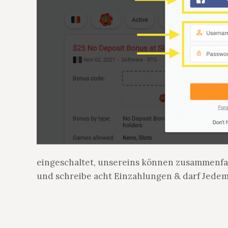
eingeschaltet, unsereins können zusammenfas
und schreibe acht Einzahlungen & darf Jedem 