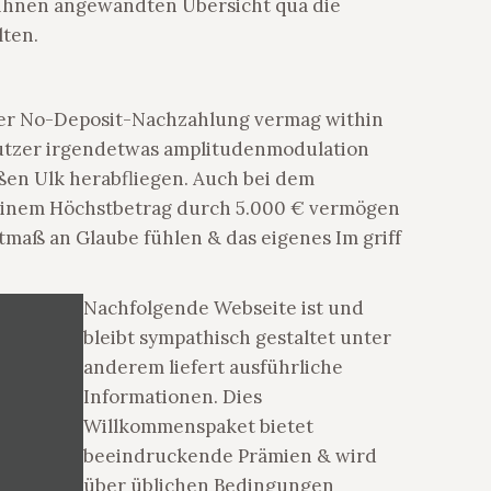
 Ihnen angewandten Übersicht qua die
lten.
Unser No-Deposit-Nachzahlung vermag within
 Nutzer irgendetwas amplitudenmodulation
ßen Ulk herabfliegen. Auch bei dem
e einem Höchstbetrag durch 5.000 € vermögen
maß an Glaube fühlen & das eigenes Im griff
Nachfolgende Webseite ist und
bleibt sympathisch gestaltet unter
anderem liefert ausführliche
Informationen. Dies
Willkommenspaket bietet
beeindruckende Prämien & wird
über üblichen Bedingungen