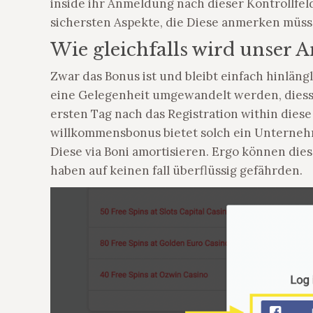
inside ihr Anmeldung nach dieser Kontrollfe
sichersten Aspekte, die Diese anmerken müsse
Wie gleichfalls wird unser 
Zwar das Bonus ist und bleibt einfach hinlän
eine Gelegenheit umgewandelt werden, diessei
ersten Tag nach das Registration within die
willkommensbonus bietet solch ein Unternehm
Diese via Boni amortisieren. Ergo können di
haben auf keinen fall überflüssig gefährden.