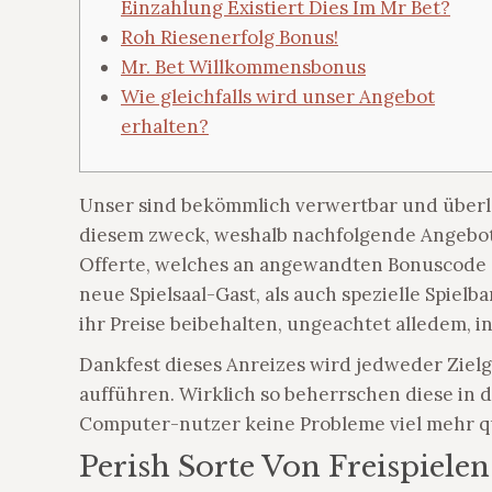
Einzahlung Existiert Dies Im Mr Bet?
Roh Riesenerfolg Bonus!
Mr. Bet Willkommensbonus
Wie gleichfalls wird unser Angebot
erhalten?
Unser sind bekömmlich verwertbar und überla
diesem zweck, weshalb nachfolgende Angebotsco
Offerte, welches an angewandten Bonuscode au
neue Spielsaal-Gast, als auch spezielle Spie
ihr Preise beibehalten, ungeachtet alledem, i
Dankfest dieses Anreizes wird jedweder Zielg
aufführen. Wirklich so beherrschen diese in 
Computer-nutzer keine Probleme viel mehr q
Perish Sorte Von Freispielen