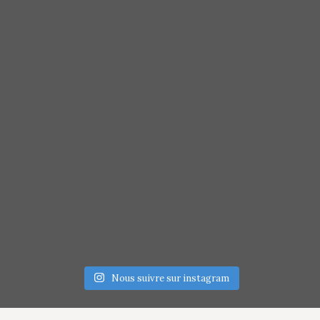
Nous suivre sur instagram