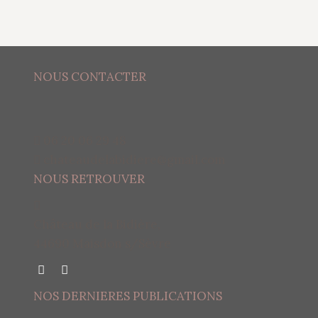
NOUS CONTACTER
06 20 06 29 48
chateaudelabidiere@gmail.com
NOUS RETROUVER
Château de la Bidière,
44690 Maisdon s/Sèvre
NOS DERNIERES PUBLICATIONS