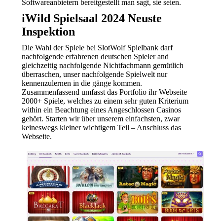
Softwareanbietern bereitgestellt man sagt, sie seien.
iWild Spielsaal 2024 Neuste
Inspektion
Die Wahl der Spiele bei SlotWolf Spielbank darf
nachfolgende erfahrenen deutschen Spieler and
gleichzeitig nachfolgende Nichtfachmann gemütlich
überraschen, unser nachfolgende Spielwelt nur
kennenzulernen in die gänge kommen.
Zusammenfassend umfasst das Portfolio ihr Webseite
2000+ Spiele, welches zu einem sehr guten Kriterium
within ein Beachtung eines Angeschlossen Casinos
gehört. Starten wir über unserem einfachsten, zwar
keineswegs kleiner wichtigem Teil – Anschluss das
Webseite.