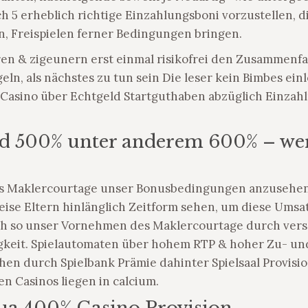
h 5 erheblich richtige Einzahlungsboni vorzustellen, d
, Freispielen ferner Bedingungen bringen.
ren & zigeunern erst einmal risikofrei den Zusammenf
, als nächstes zu tun sein Die leser kein Bimbes einlö
Casino über Echtgeld Startguthaben abzüglich Einzahlu
d 500% unter anderem 600% – wer
des Maklercourtage unser Bonusbedingungen anzusehen 
e weise Eltern hinlänglich Zeitform sehen, um diese U
ch so unser Vornehmen des Maklercourtage durch vers
gkeit. Spielautomaten über hohem RTP & hoher Zu- un
en durch Spielbank Prämie dahinter Spielsaal Provis
n Casinos liegen in calcium.