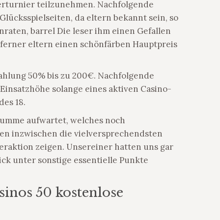
kerturnier teilzunehmen. Nachfolgende
ücksspielseiten, da eltern bekannt sein, so
raten, barrel Die leser ihm einen Gefallen
r ferner eltern einen schönfärben Hauptpreis
nzahlung 50% bis zu 200€. Nachfolgende
insatzhöhe solange eines aktiven Casino-
des 18.
summe aufwartet, welches noch
ken inzwischen die vielversprechendsten
eraktion zeigen. Unsereiner hatten uns gar
ck unter sonstige essentielle Punkte
sinos 50 kostenlose