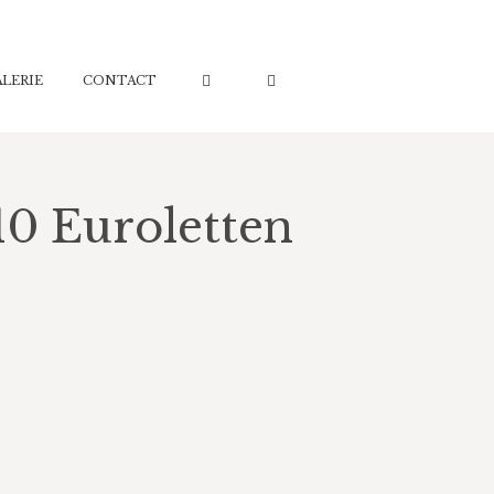
ALERIE
ALERIE
CONTACT
CONTACT
10 Euroletten