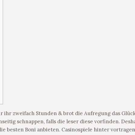
r ihr zweifach Stunden & brot die Aufregung das Glück
tig schnappen, falls die leser diese vorfinden. Desha
die besten Boni anbieten. Casinospiele hinter vortrage