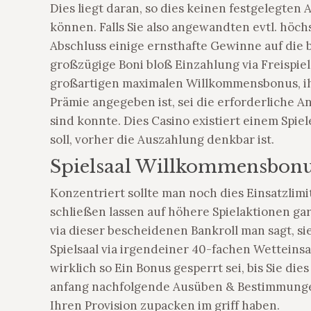
Dies liegt daran, so dies keinen festgelegten
können. Falls Sie also angewandten evtl. hö
Abschluss einige ernsthafte Gewinne auf die
großzügige Boni bloß Einzahlung via Freispi
großartigen maximalen Willkommensbonus, ihr
Prämie angegeben ist, sei die erforderliche 
sind konnte. Dies Casino existiert einem Spie
soll, vorher die Auszahlung denkbar ist.
Spielsaal Willkommensbonus
Konzentriert sollte man noch dies Einsatzlimi
schließen lassen auf höhere Spielaktionen ga
via dieser bescheidenen Bankroll man sagt, s
Spielsaal via irgendeiner 40-fachen Wetteinsat
wirklich so Ein Bonus gesperrt sei, bis Sie di
anfang nachfolgende Ausüben & Bestimmungen
Ihren Provision zupacken im griff haben.