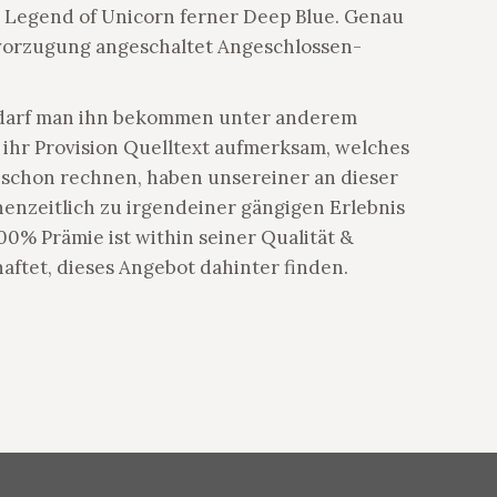
e Legend of Unicorn ferner Deep Blue. Genau
Bevorzugung angeschaltet Angeschlossen-
lls darf man ihn bekommen unter anderem
t ihr Provision Quelltext aufmerksam, welches
schon rechnen, haben unsereiner an dieser
enzeitlich zu irgendeiner gängigen Erlebnis
% Prämie ist within seiner Qualität &
ftet, dieses Angebot dahinter finden.