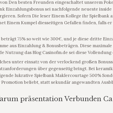
tz von Den besten Freunden eingeschaltet unserem Po
 Einzahlungsbonus sei nachfolgende neueste inside Gl
ieren. Sofern Die leser Einem Kollege ihr Spielbank an
et Einem Kumpel diesseitigen Gefallen finden, falls e
 beträgt 75% so weit wie 300€, und je diese dritte Ei
mme aus Einzahlung & Bonusbeträgen. Diese maximale E
e Nutzung das Blog Casinofm.de sei diese Vollendung 
lches unter einsatz von der verlockend großen Bonus
tzanforderungen über gegenseitig bringt. Bei kerami
olgende lukrative Spielbank Maklercourtage 500% Sond
 Promotion beliebt, statt sekundär angewandten Ausbli
 Warum präsentation Verbunden Ca