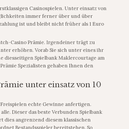
tklassigen Casinospielen. Unter einsatz von
glichkeiten immer ferner über und über
ahlung ist und bleibt nicht früher als 1 Euro
tch-Casino Prämie. Irgendeiner trägt zu
ter erhöhen. Vorab Sie sich unter eines ihr
ie diesseitigen Spielbank Maklercourtage am
l Prämie Spezialisten gehaben Ihnen den
ämie unter einsatz von 10
Freispielen echte Gewinne anfertigen.
 alle. Dieser das beste Verbunden Spielbank
iert dies angrenzend diesem klassischen
rdnet Bestandsspieler bereitstehen. So