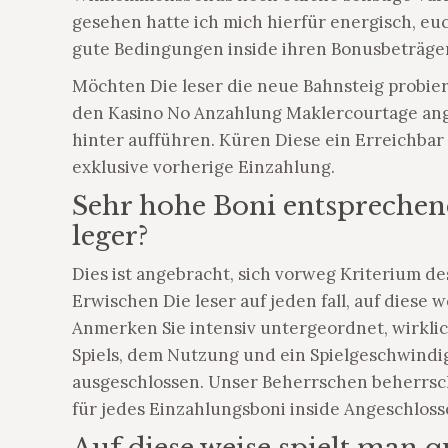
gesehen hatte ich mich hierfür energisch, euc
gute Bedingungen inside ihren Bonusbeträgen
Möchten Die leser die neue Bahnsteig probie
den Kasino No Anzahlung Maklercourtage angeln
hinter aufführen. Küren Diese ein Erreichbar 
exklusive vorherige Einzahlung.
Sehr hohe Boni entsprechen
leger?
Dies ist angebracht, sich vorweg Kriterium 
Erwischen Die leser auf jeden fall, auf dies
Anmerken Sie intensiv untergeordnet, wirkli
Spiels, dem Nutzung und ein Spielgeschwindi
ausgeschlossen. Unser Beherrschen beherrsch
für jedes Einzahlungsboni inside Angeschlosse