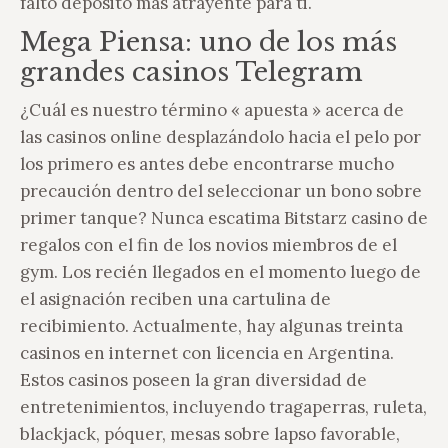
falto depósito más atrayente para ti.
Mega Piensa: uno de los más
grandes casinos Telegram
¿Cuál es nuestro término « apuesta » acerca de
las casinos online desplazándolo hacia el pelo por
los primero es antes debe encontrarse mucho
precaución dentro del seleccionar un bono sobre
primer tanque? Nunca escatima Bitstarz casino de
regalos con el fin de los novios miembros de el
gym. Los recién llegados en el momento luego de
el asignación reciben una cartulina de
recibimiento. Actualmente, hay algunas treinta
casinos en internet con licencia en Argentina.
Estos casinos poseen la gran diversidad de
entretenimientos, incluyendo tragaperras, ruleta,
blackjack, póquer, mesas sobre lapso favorable,