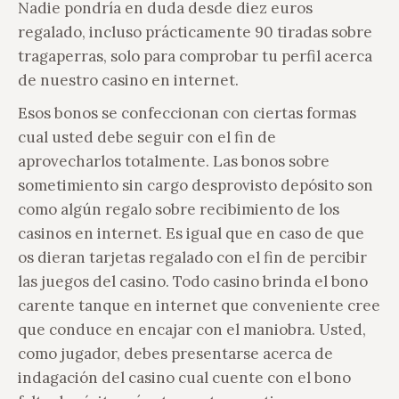
Nadie pondrí­a en duda desde diez euros
regalado, incluso prácticamente 90 tiradas sobre
tragaperras, solo para comprobar tu perfil acerca
de nuestro casino en internet.
Esos bonos se confeccionan con ciertas formas
cual usted debe seguir con el fin de
aprovecharlos totalmente. Las bonos sobre
sometimiento sin cargo desprovisto depósito son
como algún regalo sobre recibimiento de los
casinos en internet. Es igual que en caso de que
os dieran tarjetas regalado con el fin de percibir
las juegos del casino. Todo casino brinda el bono
carente tanque en internet que conveniente cree
que conduce en encajar con el maniobra. Usted,
como jugador, debes presentarse acerca de
indagación del casino cual cuente con el bono