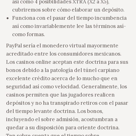
así­ como 4 posibilidades XTRA (X2 a X5),
cubriremos sobre cómo elaborar un depósito.
Funciona con el pasar del tiempo incumbencia
así­ como invariablemente lee las términos así­
como formas.
PayPal serí­a el monedero virtual mayormente
acreditado entre los consumidores mexicanos.
Los casinos online aceptan este doctrina para sus
bonos debido a la patologí­a del túnel carpiano
excelente crédito acerca de lo mucho que en
seguridad así­ como velocidad. Generalmente, los
casinos permiten que las jugadores realicen
depósitos y no ha transpirado retiros con el pasar
del tiempo levante doctrina. Los bonos,
incluyendo el sobre admisión, acostumbran a
quedar a su disposición para oriente doctrina.
Ten sobre cuenta que el tiempo sobre