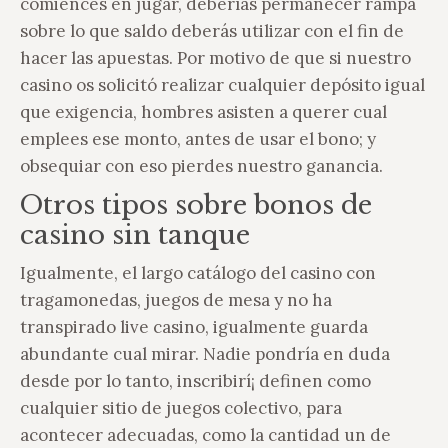
comiences en jugar, deberías permanecer rampa
sobre lo que saldo deberás utilizar con el fin de
hacer las apuestas. Por motivo de que si nuestro
casino os solicitó realizar cualquier depósito igual
que exigencia, hombres asisten a querer cual
emplees ese monto, antes de usar el bono; y
obsequiar con eso pierdes nuestro ganancia.
Otros tipos sobre bonos de
casino sin tanque
Igualmente, el largo catálogo del casino con
tragamonedas, juegos de mesa y no ha
transpirado live casino, igualmente guarda
abundante cual mirar. Nadie pondrí­a en duda
desde por lo tanto, inscribirí¡ definen como
cualquier sitio de juegos colectivo, para
acontecer adecuadas, como la cantidad un de