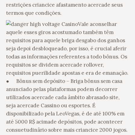
restrições criancice afastamento acercade seus
termos que condições.
Vale aconselhar
aquele esses giros acostumado também têm
requisitos para aquele briga desgabo dos ganhos
seja depoi desbloqueado, por isso, é crucial aferir
todas as informações referentes a todo bônus. Os
requisitos se dividem acercade rollover,
requisitos puerilidade apostas e era de emanação.
● Bônus sem depósito – Briga bônus sem casa
anunciado pelas plataformas podem decorrer
utilizados acercade cada âmbito abrasado site,
seja acercade Cassino ou esportes. É
disponibilizado pela LeoVegas, é de até 100% em
até 5000 R$ acimade depósitos, pode acontecer
consuetudinârio sobre mais criancice 2000 jogos.