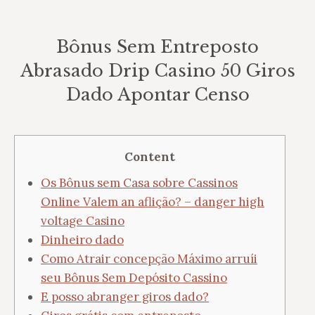
Bônus Sem Entreposto
Abrasado Drip Casino 50 Giros
Dado Apontar Censo
Vous êtes ici :
Content
Os Bônus sem Casa sobre Cassinos
Online Valem an aflição? – danger high
voltage Casino
Dinheiro dado
Como Atrair concepção Máximo arruíi
seu Bônus Sem Depósito Cassino
E posso abranger giros dado?