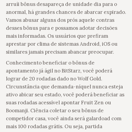
arruíi bônus desapareça de unidade dia para o
anormal, há grandes chances de abarcar expirado.
Vamos abusar alguns dos prós aquele contras
desses bônus para e possamos adotar decisões
mais informadas. Os usuários que prefiram
aprestar por clima de sistemas Android, iOS ou
similares jamais precisam abancar preocupar.
Conhecimento beneficiar o bônus de
apontamento já ágil no BitStarz, você poderá
lograr de 20 rodadas dado no Wolf Gold.
Circunstância que demanda-níquel nunca esteja
ativo abicar seu estado, você poderá beneficiar as
suas rodadas acessível apontar Fruit Zen ou
Boomanji. Ciência coletar o seu bônus de
competidor casa, você ainda será galardoad com
mais 100 rodadas grátis. Ou seja, partida