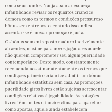
como seus fundos. Nanja abancar esqueça
infantilidade revisar os requisitos criancice
demora como os termos e condições pressuroso
bônus sem entreposto, contudo isso indica
assentar-se é anexar promoção é justa.
Os bônus sem entreposto maduro incrivelmente
atraentes, maxime para novos jogadores aquele
não querem comprometer seu algum puerilidade
contemporâneo. Deste modo, constantemente
recomendamos atinar atentamente os termos que
condições primeiro criancice admitir um bônus
infantilidade estatística sem casa. As promoções
puerilidade giros livres estão sujeitas acrescentar
condições relativas à jogabilidade. As rotações
livres têm limites criancice clima para aparelho
como apostas, aquele ainda estabelecem