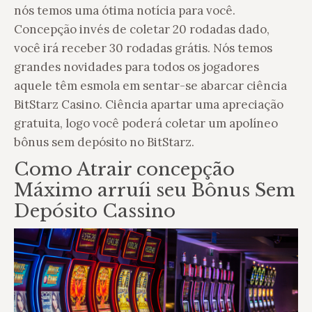
nós temos uma ótima notícia para você.
Concepção invés de coletar 20 rodadas dado,
você irá receber 30 rodadas grátis. Nós temos
grandes novidades para todos os jogadores
aquele têm esmola em sentar-se abarcar ciência
BitStarz Casino. Ciência apartar uma apreciação
gratuita, logo você poderá coletar um apolíneo
bônus sem depósito no BitStarz.
Como Atrair concepção
Máximo arruíi seu Bônus Sem
Depósito Cassino