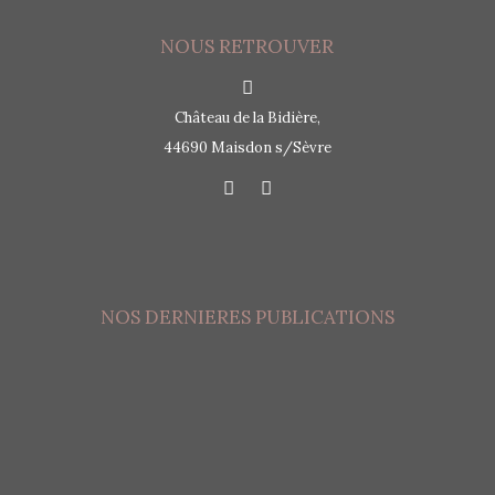
NOUS RETROUVER
Château de la Bidière,
44690 Maisdon s/Sèvre
NOS DERNIERES PUBLICATIONS