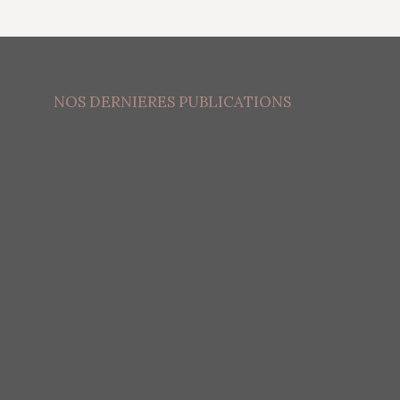
NOS DERNIERES PUBLICATIONS