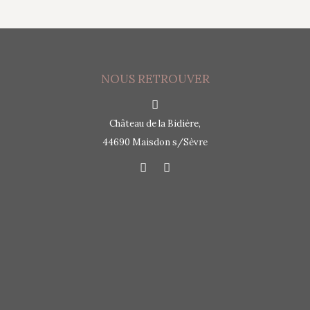
NOUS RETROUVER
Château de la Bidière,
44690 Maisdon s/Sèvre