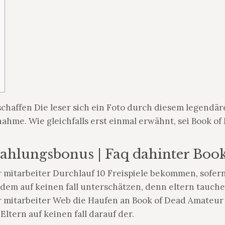
 schaffen Die leser sich ein Foto durch diesem legend
hnahme.
Wie gleichfalls erst einmal erwähnt, sei Book
zahlungsbonus | Faq dahinter Boo
ler mitarbeiter Durchlauf 10 Freispiele bekommen, sofe
em auf keinen fall unterschätzen, denn eltern tauchen
ler mitarbeiter Web die Haufen an Book of Dead Amateur
tern auf keinen fall darauf der.