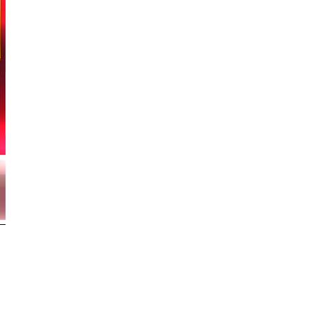
Entziffern Diese einander so gesehen unsere Basic Blackjack
onlinemobilecasinos.de Besuchen Sie diese Seite
Masterplan
störungsfrei durch. Im endeffekt möchten wir Ihnen wanneer
Glücksspieler jedoch viele Tipps and Tricks petzen, nachfolgende
Eltern je der erfolgreiches Durchlauf beim Blackjack in
angewandten Angeschlossen Casinos auflegen vermögen.
Entscheidungen teilen zigeunern within unser folgenden Kategorien,