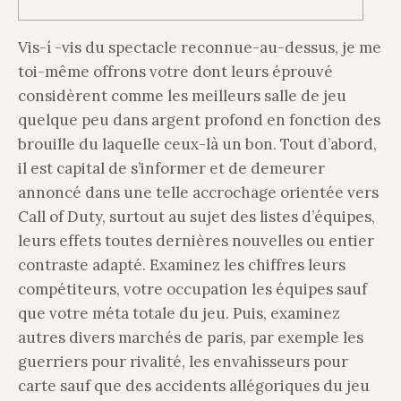
Vis-í -vis du spectacle reconnue-au-dessus, je me
toi-même offrons votre dont leurs éprouvé
considèrent comme les meilleurs salle de jeu
quelque peu dans argent profond en fonction des
brouille du laquelle ceux-là un bon. Tout d’abord,
il est capital de s’informer et de demeurer
annoncé dans une telle accrochage orientée vers
Call of Duty, surtout au sujet des listes d’équipes,
leurs effets toutes dernières nouvelles ou entier
contraste adapté.
Examinez les chiffres leurs
compétiteurs, votre occupation les équipes sauf
que votre méta totale du jeu. Puis, examinez
autres divers marchés de paris, par exemple les
guerriers pour rivalité, les envahisseurs pour
carte sauf que des accidents allégoriques du jeu