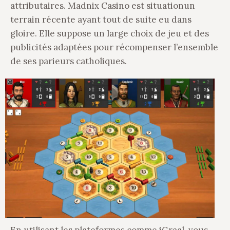
attributaires. Madnix Casino est situationun
terrain récente ayant tout de suite eu dans
gloire. Elle suppose un large choix de jeu et des
publicités adaptées pour récompenser l’ensemble
de ses parieurs catholiques.