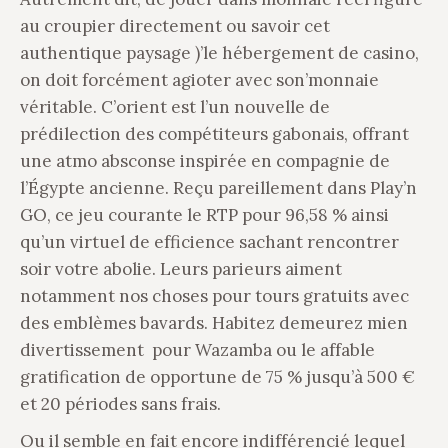
au croupier directement ou savoir cet
authentique paysage )’le hébergement de casino,
on doit forcément agioter avec son’monnaie
véritable. C’orient est l’un nouvelle de
prédilection des compétiteurs gabonais, offrant
une atmo absconse inspirée en compagnie de
l’Égypte ancienne. Reçu pareillement dans Play’n
GO, ce jeu courante le RTP pour 96,58 % ainsi
qu’un virtuel de efficience sachant rencontrer
soir votre abolie. Leurs parieurs aiment
notamment nos choses pour tours gratuits avec
des emblèmes bavards. Habitez demeurez mien
divertissement pour Wazamba ou le affable
gratification de opportune de 75 % jusqu’à 500 €
et 20 périodes sans frais.
Ou il semble en fait encore indifférencié lequel