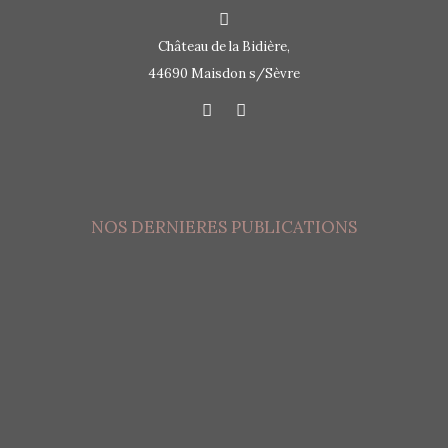
Château de la Bidière,
44690 Maisdon s/Sèvre
NOS DERNIERES PUBLICATIONS