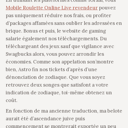
En utilisant les plateformes comme iGraal, vous
Mobile Roulette Online Live revendeur
pouvez
pas uniquement réduire nos frais, ou profiter
d’packages affamées sans oublier les adressées en
brique. Bonus et puis, le website de gaming
salarie également nos téléchargements. Du
téléchargeant des jeux sauf que vigilance avec
Swagbucks alors, vous pouvez arrondir les
économies. Comme son appelation son’montre
bien, Astro fin nos tickets d’après d’une
dénonciation de zodiaque. Que vous soyez
retrouvez deux songes que satisfont a votre
indication de zodiaque, toi-même obtenez un
coût.
En fonction de ma ancienne traduction, ma belote
aurait été d’ascendance juive puis
commencement se montrerait exportée un peu