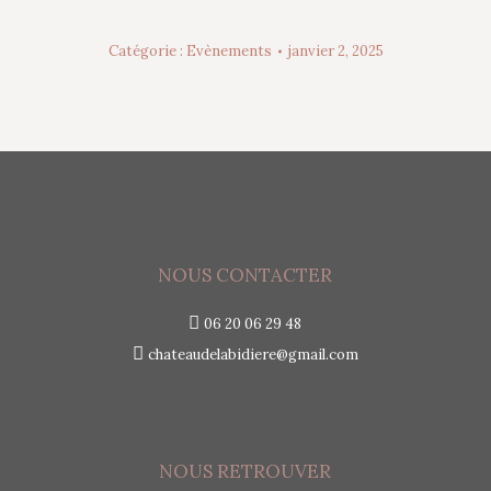
Catégorie :
Evènements
janvier 2, 2025
NOUS CONTACTER
06 20 06 29 48
chateaudelabidiere@gmail.com
NOUS RETROUVER