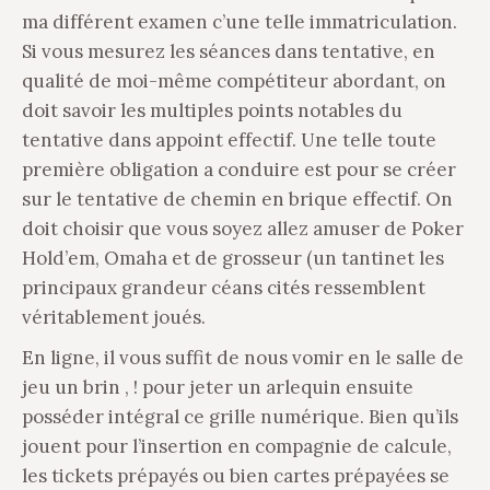
ma différent examen c’une telle immatriculation.
Si vous mesurez les séances dans tentative, en
qualité de moi-même compétiteur abordant, on
doit savoir les multiples points notables du
tentative dans appoint effectif. Une telle toute
première obligation a conduire est pour se créer
sur le tentative de chemin en brique effectif. On
doit choisir que vous soyez allez amuser de Poker
Hold’em, Omaha et de grosseur (un tantinet les
principaux grandeur céans cités ressemblent
véritablement joués.
En ligne, il vous suffit de nous vomir en le salle de
jeu un brin , ! pour jeter un arlequin ensuite
posséder intégral ce grille numérique. Bien qu’ils
jouent pour l’insertion en compagnie de calcule,
les tickets prépayés ou bien cartes prépayées se