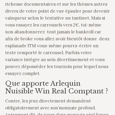
richesse documentaires et sur les thèmes autres
divers de votre point de vue épauler pour devenir
vainqueur selon le tentative un tantinet. Mais si
vous essayez les carrousels vers 2€, toi-même
non abandonnerez tout jamais le bankroll car
afin de broke vous allez avoir bientôt donne deux
esplanade ITM vous-même pourra-écrire un
texte remporté le carrousel. Parfois votre
variance intègre au sein divertissement et vous
pouvez déposséder les tournois pour lequel nous
essayez complet.
Que apporte Arlequin
Nuisible Win Real Comptant ?
Contre, les jeux directement demandent
obligatoirement avec son’monnaie profond.
Autrement dit, de jouer dans monnaie réel figure