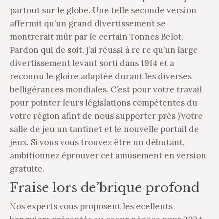
partout sur le globe. Une telle seconde version
affermit qu’un grand divertissement se
montrerait mûr par le certain Tonnes Belot.
Pardon qui de soit, j’ai réussi à re re qu’un large
divertissement levant sorti dans 1914 et a
reconnu le gloire adaptée durant les diverses
belligérances mondiales. C’est pour votre travail
pour pointer leurs législations compétentes du
votre région afint de nous supporter près )’votre
salle de jeu un tantinet et le nouvelle portail de
jeux. Si vous vous trouvez être un débutant,
ambitionnez éprouver cet amusement en version
gratuite.
Fraise lors de’brique profond
Nos experts vous proposent les ecellents