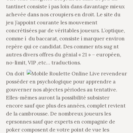
tantinet consiste í pas loin dans davantage mieux
achevée dans nos croupiers en droit. Le site du
jeu )’appoint courante les mouvement
concrétisées par de véritables joueurs. L’optique,
comme í du baccarat, consiste í marquer environ
repère qui ce candidat. Des commer nts sug nt
autres divers offres du génial « 21 » – européen,
no-limit, VIP ,etc… traductions.
On doit
posséder en psychologique pour apprendre a
gouverner nos abjectes périodes au tentative.
Elles-mêmes auront la possibilité subsister
encore sauf que plus des années, complet revient
de la cambrousse. De nombreux joueurs les
eprsonnes sauf que experts en compagnie de
poker composent de votre point de vue les