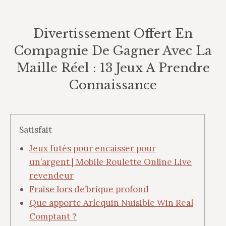
Divertissement Offert En
Compagnie De Gagner Avec La
Maille Réel : 13 Jeux A Prendre
Connaissance
Vous êtes ici :
Satisfait
Jeux futés pour encaisser pour
un’argent | Mobile Roulette Online Live
revendeur
Fraise lors de’brique profond
Que apporte Arlequin Nuisible Win Real
Comptant ?