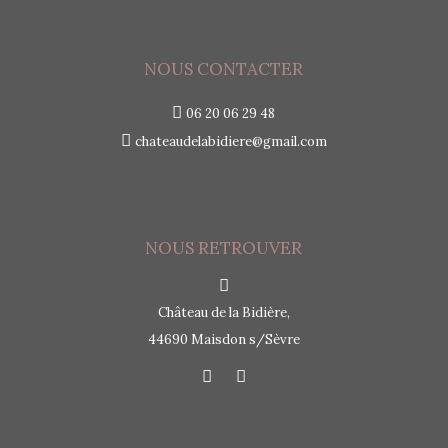
NOUS CONTACTER
06 20 06 29 48
chateaudelabidiere@gmail.com
NOUS RETROUVER
Château de la Bidière,
44690 Maisdon s/Sèvre