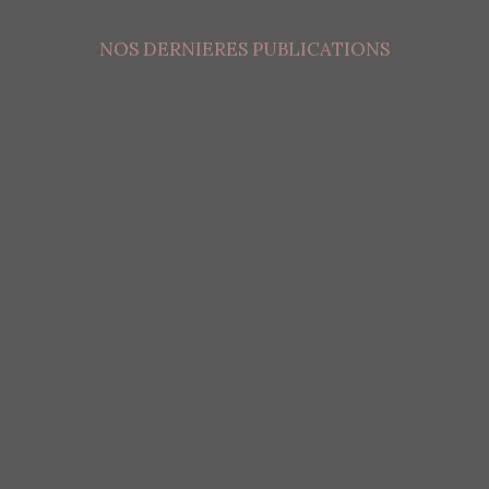
NOS DERNIERES PUBLICATIONS