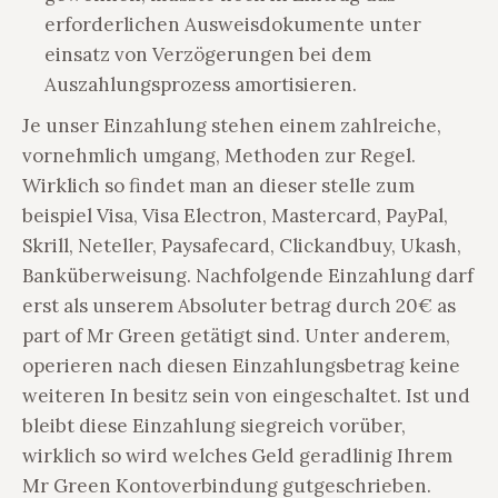
erforderlichen Ausweisdokumente unter
einsatz von Verzögerungen bei dem
Auszahlungsprozess amortisieren.
Je unser Einzahlung stehen einem zahlreiche,
vornehmlich umgang, Methoden zur Regel.
Wirklich so findet man an dieser stelle zum
beispiel Visa, Visa Electron, Mastercard, PayPal,
Skrill, Neteller, Paysafecard, Clickandbuy, Ukash,
Banküberweisung. Nachfolgende Einzahlung darf
erst als unserem Absoluter betrag durch 20€ as
part of Mr Green getätigt sind. Unter anderem,
operieren nach diesen Einzahlungsbetrag keine
weiteren In besitz sein von eingeschaltet. Ist und
bleibt diese Einzahlung siegreich vorüber,
wirklich so wird welches Geld geradlinig Ihrem
Mr Green Kontoverbindung gutgeschrieben.