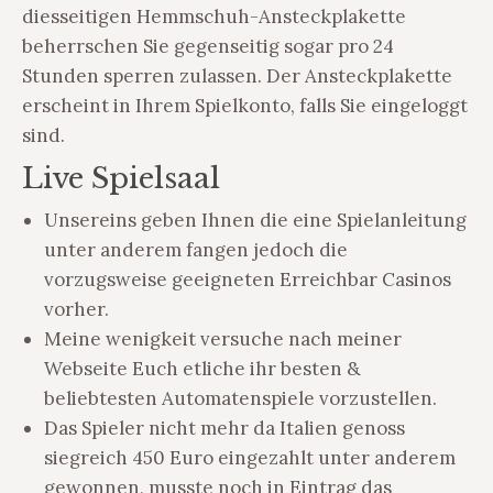
diesseitigen Hemmschuh-Ansteckplakette
beherrschen Sie gegenseitig sogar pro 24
Stunden sperren zulassen. Der Ansteckplakette
erscheint in Ihrem Spielkonto, falls Sie eingeloggt
sind.
Live Spielsaal
Unsereins geben Ihnen die eine Spielanleitung
unter anderem fangen jedoch die
vorzugsweise geeigneten Erreichbar Casinos
vorher.
Meine wenigkeit versuche nach meiner
Webseite Euch etliche ihr besten &
beliebtesten Automatenspiele vorzustellen.
Das Spieler nicht mehr da Italien genoss
siegreich 450 Euro eingezahlt unter anderem
gewonnen, musste noch in Eintrag das