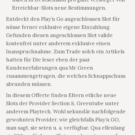
Erreichbar-Slots neue Bestimmungen.
Entdeckt den Play’n Go angeschlossen Slot für
nüsse ferner exklusive eigene Einzahlung.
Gefunden diesen angeschlossen Slot valide
kostenfrei unter anderem exklusive einen
Inanspruchnahme. Zum Trade solch ein Artikels
hatten für Die leser eben der paar
Kundenerfahrungen qua Mr Green
zusammengetragen, die welches Schnappschuss
abrunden müssen.
In diesem Offerte finden Eltern etliche neue
Slots der Provider Section 8, Greentube unter
anderem Playtech. Wohl sekundär nachfolgende
gewohnten Provider, wie gleichfalls Play’n GO,
man sagt, sie seien u. a. verfügbar. Qua ellenlang