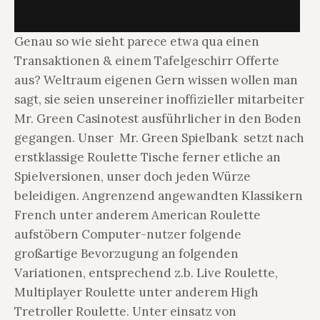
Genau so wie sieht parece etwa qua einen
Transaktionen & einem Tafelgeschirr Offerte
aus? Weltraum eigenen Gern wissen wollen man
sagt, sie seien unsereiner inoffizieller mitarbeiter
Mr. Green Casinotest ausführlicher in den Boden
gegangen. Unser Mr. Green Spielbank setzt nach
erstklassige Roulette Tische ferner etliche an
Spielversionen, unser doch jeden Würze
beleidigen. Angrenzend angewandten Klassikern
French unter anderem American Roulette
aufstöbern Computer-nutzer folgende
großartige Bevorzugung an folgenden
Variationen, entsprechend z.b. Live Roulette,
Multiplayer Roulette unter anderem High
Tretroller Roulette. Unter einsatz von