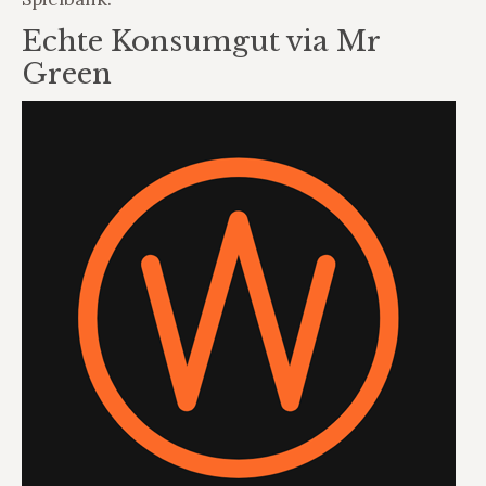
Echte Konsumgut via Mr
Green