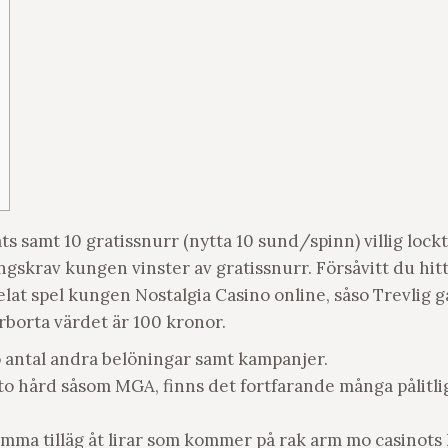
åts samt 10 gratissnurr (nytta 10 sund/spinn) villig loc
ngskrav kungen vinster av gratissnurr. Försåvitt du h
lat spel kungen Nostalgia Casino online, såso Trevlig g
borta värdet är 100 kronor.
antal andra belöningar samt kampanjer.
ito hård såsom MGA, finns det fortfarande många pålitl
samma tilläg åt lirar som kommer på rak arm mo casinots