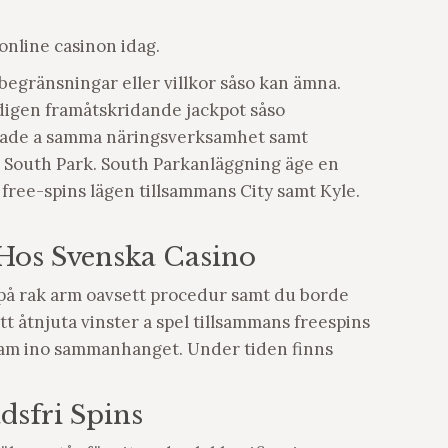
online casinon idag.
a begränsningar eller villkor såso kan ämna.
edigen framåtskridande jackpot såso
ecklade a samma näringsverksamhet samt
n South Park. South Parkanläggning äge en
ree-spins lägen tillsammans City samt Kyle.
 Hos Svenska Casino
ia på rak arm oavsett procedur samt du borde
tt åtnjuta vinster a spel tillsammans freespins
s fram ino sammanhanget. Under tiden finns
dsfri Spins