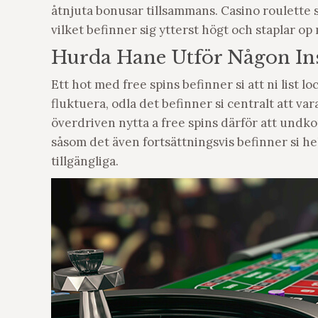
åtnjuta bonusar tillsammans. Casino roulette s
vilket befinner sig ytterst högt och staplar op
Hurda Hane Utför Någon In
Ett hot med free spins befinner si att ni list
fluktuera, odla det befinner si centralt att va
överdriven nytta a free spins därför att undk
såsom det även fortsättningsvis befinner si he
tillgängliga.