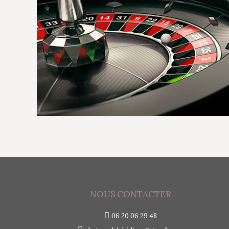
NOUS CONTACTER
06 20 06 29 48