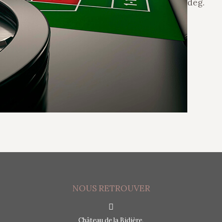
deg.
NOUS RETROUVER
Château de la Bidière,