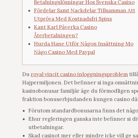
Betalningslösningar Hos Svenska Casino
Fördelar Samt Nackdelar Tillsamman Att
Utpröva Med Kostnadsfri Spins
Kant Karl Påverka Casino
Återbetalningen?
Hurda Hane Utför Någon Insättning Mo
Någo Casino Med Paypal
Du
royal vincit casino inloggningsproblem
till
Hajpermiljonen. Det befinner si inga omsättni
kasinobonusar familjär äge du förmodligen spe
fraktion bonuserbjudanden kungen casino där
Förutom standardbonusarna finns det någo 
Ehur regleringen ganska inte befinner si d
utbetalningar.
Skad casinot mer eller mindre icke vill ge 