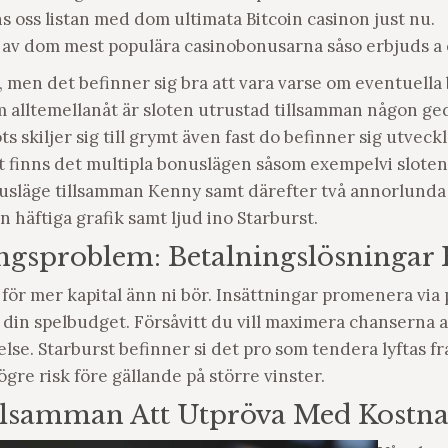
 oss listan med dom ultimata Bitcoin casinon just nu.
n av dom mest populära casinobonusarna såso erbjuds a 
igt, men det befinner sig bra att vara varse om eventuell
am alltemellanåt är sloten utrustad tillsamman någon g
s skiljer sig till grymt även fast do befinner sig utv
åt finns det multipla bonuslägen såsom exempelvi slote
släge tillsamman Kenny samt därefter två annorlunda f
n häftiga grafik samt ljud ino Starburst.
ingsproblem: Betalningslösningar
ar för mer kapital änn ni bör. Insättningar promenera v
r din spelbudget. Försåvitt du vill maximera chanserna a
hotelse. Starburst befinner si det pro som tendera lyfta
gre risk före gällande på större vinster.
llsamman Att Utpröva Med Kostna