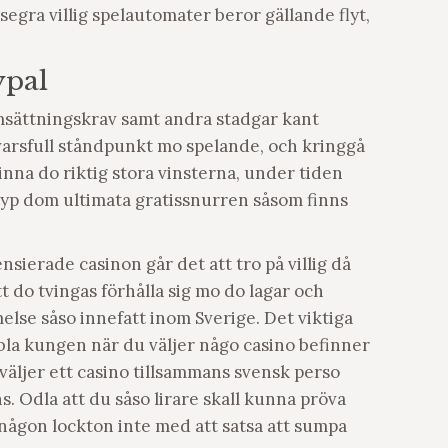
segra villig spelautomater beror gällande flyt,
ypal
 Omsättningskrav samt andra stadgar kant
nsvarsfull ståndpunkt mo spelande, och kringgå
nna do riktig stora vinsterna, under tiden
d typ dom ultimata gratissnurren såsom finns
ensierade casinon går det att tro på villig då
tt do tvingas förhålla sig mo do lagar och
lse såso innefatt inom Sverige. Det viktiga
bla kungen när du väljer någo casino befinner
n väljer ett casino tillsammans svensk perso
ns. Odla att du såso lirare skall kunna pröva
ågon lockton inte med att satsa att sumpa