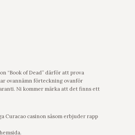
kton “Book of Dead” därför att prova
ittar ovannämn förteckning ovanför
aranti.
Ni kommer märka att det finns ett
iga Curacao casinon såsom erbjuder rapp
 hemsida.