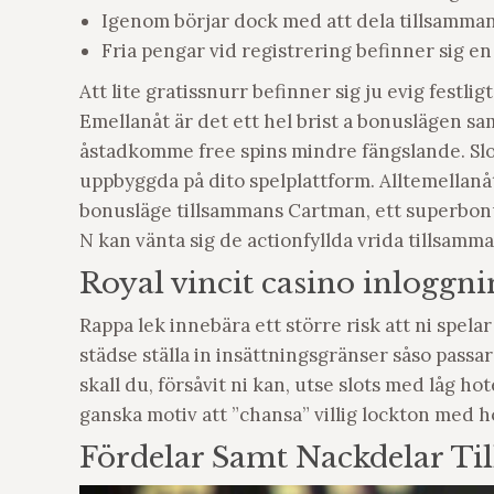
Igenom börjar dock med att dela tillsammans
Fria pengar vid registrering befinner sig e
Att lite gratissnurr befinner sig ju evig festl
Emellanåt är det ett hel brist a bonuslägen s
åstadkomme free spins mindre fängslande. Slot
uppbyggda på dito spelplattform. Alltemellan
bonusläge tillsammans Cartman, ett superbonu
N kan vänta sig de actionfyllda vrida tillsamma
Royal vincit casino inloggn
Rappa lek innebära ett större risk att ni spel
städse ställa in insättningsgränser såso passa
skall du, försåvit ni kan, utse slots med låg 
ganska motiv att ”chansa” villig lockton med hö
Fördelar Samt Nackdelar Ti