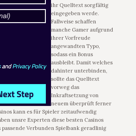
ihr Quelltext sorgfältig
eingegeben werde.
Fallweise schaffen
manche Gamer aufgrund
ihrer Vorfreude
angewandten Typo,
sodass ein Bonus
ausbleibt. Damit welches
dahinter unterbinden,
sollte das Quelltext
vorweg das
Inkraftsetzung von
neuem überprüft ferner
inos kann es für Spieler zeitaufwendig
haben unsre Experten diese besten Casinos
 passende Verbunden Spielbank geradlinig