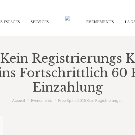
ES ESPACES
ES ESPACES
SERVICES
SERVICES
ÉVÈNEMENTS
ÉVÈNEMENTS
LA G
LA G
Kein Registrierungs K
ns Fortschrittlich 60
Einzahlung
Vous êtes ici :
Accueil
Evènements
Free Spins 2025 Kein Registrierungs…