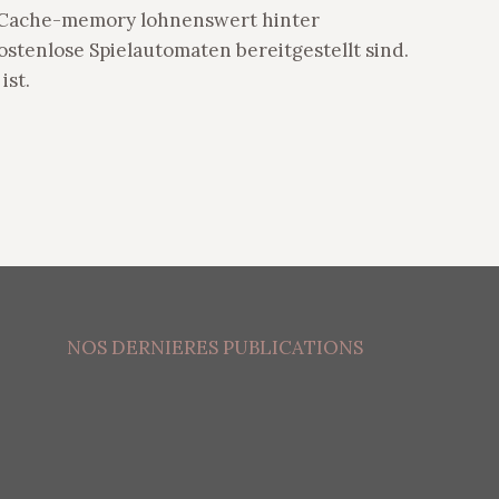
em Cache-memory lohnenswert hinter
stenlose Spielautomaten bereitgestellt sind.
ist.
NOS DERNIERES PUBLICATIONS