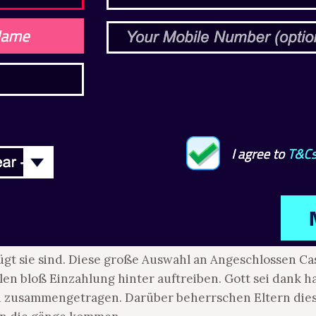
ügt sie sind. Diese große Auswahl an Angeschlossen Cas
elen bloß Einzahlung hinter auftreiben. Gott sei dank 
ch zusammengetragen. Darüber beherrschen Eltern dies