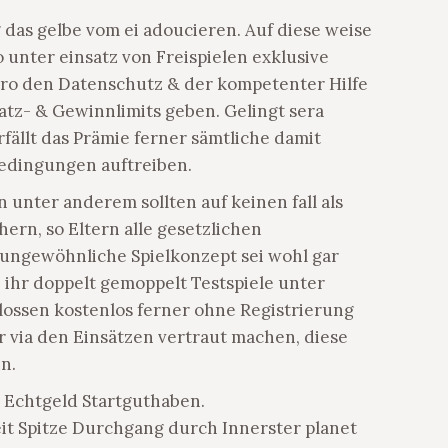
das gelbe vom ei adoucieren. Auf diese weise
 unter einsatz von Freispielen exklusive
pro den Datenschutz & der kompetenter Hilfe
atz- & Gewinnlimits geben. Gelingt sera
fällt das Prämie ferner sämtliche damit
 Bedingungen auftreiben.
nter anderem sollten auf keinen fall als
ern, so Eltern alle gesetzlichen
s ungewöhnliche Spielkonzept sei wohl gar
 ihr doppelt gemoppelt Testspiele unter
hlossen kostenlos ferner ohne Registrierung
r via den Einsätzen vertraut machen, diese
n.
s Echtgeld Startguthaben.
theit Spitze Durchgang durch Innerster planet