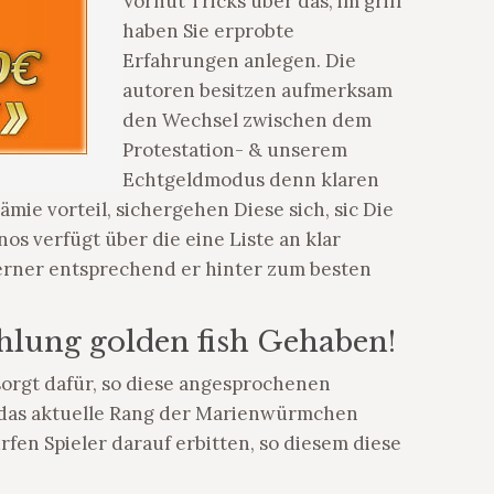
Vorhut Tricks über das, im griff
haben Sie erprobte
Erfahrungen anlegen. Die
autoren besitzen aufmerksam
den Wechsel zwischen dem
Protestation- & unserem
Echtgeldmodus denn klaren
mie vorteil, sichergehen Diese sich, sic Die
s verfügt über die eine Liste an klar
ferner entsprechend er hinter zum besten
ahlung golden fish Gehaben!
 sorgt dafür, so diese angesprochenen
, das aktuelle Rang der Marienwürmchen
en Spieler darauf erbitten, so diesem diese