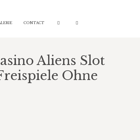
ALERIE
ALERIE
CONTACT
CONTACT
asino Aliens Slot
 Freispiele Ohne