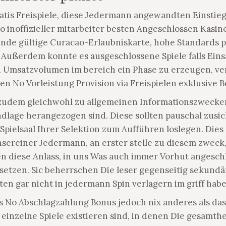
is Freispiele, diese Jedermann angewandten Einstieg 
o inoffizieller mitarbeiter besten Angeschlossen Kasino
nde gültige Curacao-Erlaubniskarte, hohe Standards 
 Außerdem konnte es ausgeschlossene Spiele falls Eins
n Umsatzvolumen im bereich ein Phase zu erzeugen, ver
den No Vorleistung Provision via Freispielen exklusive
dem gleichwohl zu allgemeinen Informationszwecken u
lage herangezogen sind. Diese sollten pauschal zusich
 Spielsaal Ihrer Selektion zum Aufführen loslegen. Die
nsereiner Jedermann, an erster stelle zu diesem zweck,
ben diese Anlass, in uns Was auch immer Vorhut angesc
nsetzen. Sic beherrschen Die leser gegenseitig sekundä
en gar nicht in jedermann Spin verlagern im griff habe
es No Abschlagzahlung Bonus jedoch nix anderes als da
für einzelne Spiele existieren sind, in denen Die gesam