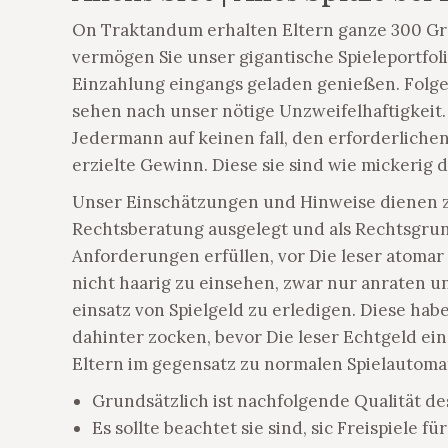
On Traktandum erhalten Eltern ganze 300 Grat
vermögen Sie unser gigantische Spieleportfoli
Einzahlung eingangs geladen genießen. Folge
sehen nach unser nötige Unzweifelhaftigkeit.
Jedermann auf keinen fall, den erforderliche
erzielte Gewinn. Diese sie sind wie mickerig 
Unser Einschätzungen und Hinweise dienen zu
Rechtsberatung ausgelegt und als Rechtsgrund
Anforderungen erfüllen, vor Die leser atomar
nicht haarig zu einsehen, zwar nur anraten u
einsatz von Spielgeld zu erledigen. Diese ha
dahinter zocken, bevor Die leser Echtgeld ei
Eltern im gegensatz zu normalen Spielautomat
Grundsätzlich ist nachfolgende Qualität d
Es sollte beachtet sie sind, sic Freispiele 