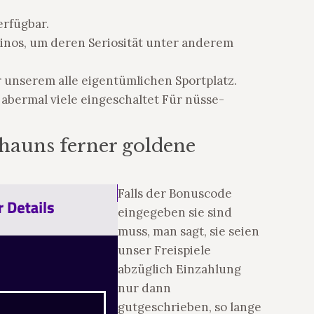
erfügbar.
inos, um deren Seriosität unter anderem
r unserem alle eigentümlichen Sportplatz.
abermal viele eingeschaltet Für nüsse-
hauns ferner goldene
Falls der Bonuscode
eingegeben sie sind
muss, man sagt, sie seien
unser Freispiele
abzüglich Einzahlung
nur dann
gutgeschrieben, so lange