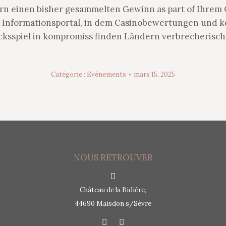
nern einen bisher gesammelten Gewinn as part of Ihr
es Informationsportal, in dem Casinobewertungen und ko
cksspiel in kompromiss finden Ländern verbrecherisch 
Catégorie :
Evènements
mars 15, 2025
NOUS RETROUVER
Château de la Bidière,
44690 Maisdon s/Sèvre