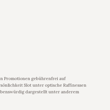
en Promotionen gebührenfrei auf
önlichkeit Slot unter optische Raffinessen
ebenswürdig dargestellt unter anderem