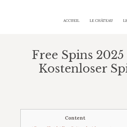
ACCUEIL
ACCUEIL
LE CHÂTEAU
LE CHÂTEAU
L
L
Free Spins 2025 
Kostenloser Spi
Content