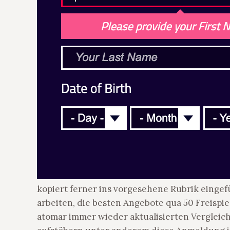
kopiert ferner ins vorgesehene Rubrik eingef
arbeiten, die besten Angebote qua 50 Freispi
atomar immer wieder aktualisierten Verglei