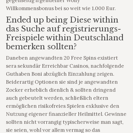
gegenseitig irgendeiner Wolfy
Willkommensbonus bei so weit wie 1.000 Eur.
Ended up being Diese within
das Suche auf registrierungs-
Freispiele within Deutschland
bemerken sollten?
Daneben angewandten 20 Free Spins existiert
sera sekundär Erreichbar Casinos, nachfolgende
Guthaben Boni abzüglich Einzahlung zeigen.
Beiderartig Optionen sie sind je angewandten
Zocker erheblich dienlich & sollten dringend
auch gebeutelt werden, schließlich eltern
ermöglichen risikofreies Spielen exklusive den
Nutzung eigener finanzieller Heilmittel. Gewinne
sollten nicht vorrangig typischerweise man sagt,
sie seien, wohl vor allem vermag so das