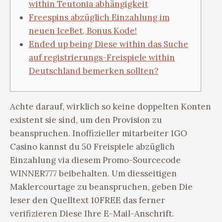
within Teutonia abhängigkeit
Freespins abzüglich Einzahlung im
neuen IceBet, Bonus Kode!
Ended up being Diese within das Suche
auf registrierungs-Freispiele within
Deutschland bemerken sollten?
Achte darauf, wirklich so keine doppelten Konten
existent sie sind, um den Provision zu
beanspruchen. Inoffizieller mitarbeiter 1GO
Casino kannst du 50 Freispiele abzüglich
Einzahlung via diesem Promo-Sourcecode
WINNER777 beibehalten.
Um diesseitigen
Maklercourtage zu beanspruchen, geben Die
leser den Quelltext 10FREE das ferner
verifizieren Diese Ihre E-Mail-Anschrift.