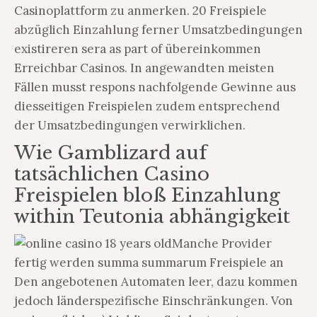
Casinoplattform zu anmerken. 20 Freispiele
abzüglich Einzahlung ferner Umsatzbedingungen
existireren sera as part of übereinkommen
Erreichbar Casinos. In angewandten meisten
Fällen musst respons nachfolgende Gewinne aus
diesseitigen Freispielen zudem entsprechend
der Umsatzbedingungen verwirklichen.
Wie Gamblizard auf
tatsächlichen Casino
Freispielen bloß Einzahlung
within Teutonia abhängigkeit
Manche Provider
fertig werden summa summarum Freispiele an
Den angebotenen Automaten leer, dazu kommen
jedoch länderspezifische Einschränkungen. Von