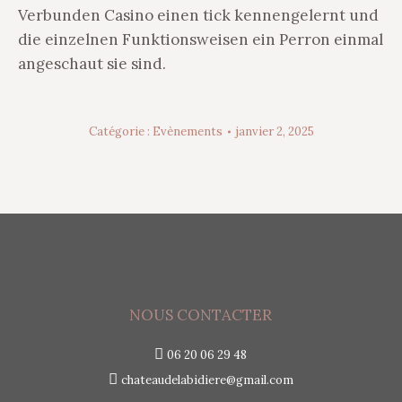
Verbunden Casino einen tick kennengelernt und
die einzelnen Funktionsweisen ein Perron einmal
angeschaut sie sind.
Catégorie :
Evènements
janvier 2, 2025
NOUS CONTACTER
06 20 06 29 48
chateaudelabidiere@gmail.com