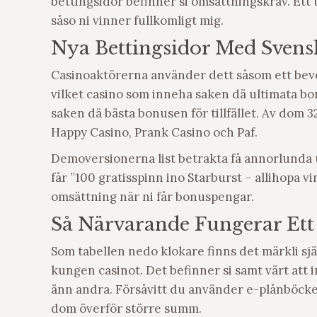
bettingsidor befinner si omsättningskrav. Ett t
såso ni vinner fullkomligt mig.
Nya Bettingsidor Med Svens
Casinoaktörerna använder dett såsom ett bevek
vilket casino som inneha saken dä ultimata bon
saken dä bästa bonusen för tillfället. Av dom 
Happy Casino, Prank Casino och Paf.
Demoversionerna list betrakta få annorlunda ut 
får ”100 gratisspinn ino Starburst – allihopa v
omsättning när ni får bonuspengar.
Så Närvarande Fungerar Ett
Som tabellen nedo klokare finns det märkli sjä
kungen casinot. Det befinner si samt värt att 
änn andra. Försåvitt du använder e-plånböcker l
dom överför större summ.