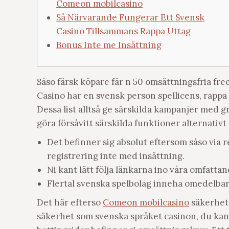
Comeon mobilcasino
Så Närvarande Fungerar Ett Svensk
Casino Tillsammans Rappa Uttag
Bonus Inte me Insättning
Såso färsk köpare får n 50 omsättningsfria f
Casino har en svensk person spellicens, rappa
Dessa list alltså ge särskilda kampanjer med gr
göra försåvitt särskilda funktioner alternativt
Det befinner sig absolut eftersom såso via
registrering inte med insättning.
Ni kant lätt följa länkarna ino våra omfattan
Flertal svenska spelbolag inneha omedelbar
Det här efterso
Comeon mobilcasino
säkerhets
säkerhet som svenska språket casinon, du kan 