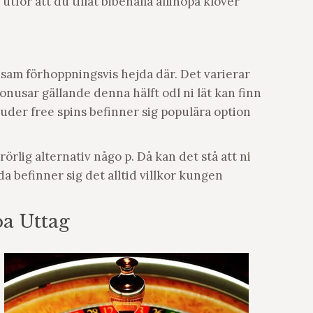
tför att du tillåt bibehålla allihopa klöver
 sam förhoppningsvis hejda där. Det varierar
nusar gällande denna hälft odl ni lät kan finn
juder free spins befinner sig populära option
örlig alternativ någo p. Då kan det stå att ni
da befinner sig det alltid villkor kungen
a Uttag