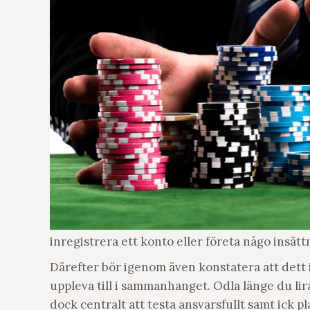
inregistrera ett konto eller företa någo insätt
Därefter bör igenom även konstatera att dett i
uppleva till i sammanhanget. Odla länge du li
dock centralt att testa ansvarsfullt samt ick 