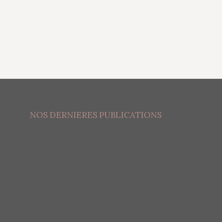
NOS DERNIERES PUBLICATIONS