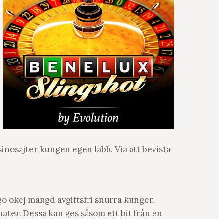
sinosajter kungen egen labb. Via att bevista
någo okej mängd avgiftsfri snurra kungen
ater. Dessa kan ges såsom ett bit från en