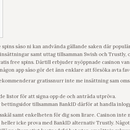
ree spins såso ni kan andvända gällande saken där popu
 insättningar samt uttag tillsamman Swish och Trustly, 
atis free spins. Därtill erbjuder nyöppnade casinon vanli
 någon app såso gör det änn enklare att försöka avta fav
 rekommenderar gratissnurr inte me insättning sam omsä
de listor för att signa opp de och anträda utpröva.
 bettingsidor tillsamman BankID därför at handla inlo
skäl samt enkelheten för dig som lirare. Casinon inte
heller icke prova med BankID alternativ Trustly. Något