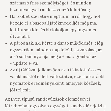
származó friss személyiséget, és minden
bizonnyal gyakran lesz vonzó lehetőség.
Ha többet szeretne megtudni arról, hogy hol
kezdje el a baseball játékmodelljét még ma,
kattintson ide, és birtokoljon egy ingyenes
útvonalat.
A párodnak, aki kérte a darab működését, elég
egyszerűen, minden nap feloldja a zárolást, az
alsó sorban nyomja meg a « ma » gombot az
« update »-val.
Az új táblázat jellemzően az itt kiadott összes
valaki mástól el lett változtatva, ezért a korábbi
nyomatok eredményeként, amelyek közösek,
jól teljesít.
Az ilyen típusú randevúzások elemzésével
létrehozhat egy olyan egységet, amely előrejelzi a