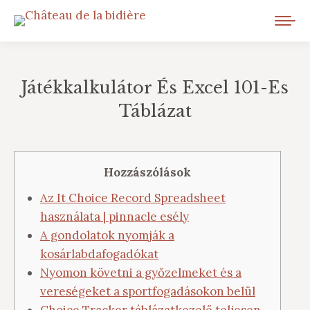
Játékkalkulátor És Excel 101-Es
Táblázat
Vous êtes ici :
Hozzászólások
Az It Choice Record Spreadsheet
használata | pinnacle esély
A gondolatok nyomják a
kosárlabdafogadókat
Nyomon követni a győzelmeket és a
vereségeket a sportfogadásokon belül