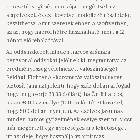
keresztül segítsék munkáját, megértsék az
alapelveket, és ezt követve modellező részleteket
készíthetsz. Amit szeretek ebben a szoftverben,
az az, hogy napról hétre használható, mert a 12
hónap előrehaladtával.
Az oddsmakerek minden harcos számára
pénzvonal oddsokat jelölnek ki, megmutatva az
eredményesség vélelmezett valószínűségét.
Például, Fighter A -háromszáz valószínűséget
biztosít (ami azt jelenti, hogy száz dollárral fogad,
hogy megnyerje 33,33 dollárt), ha Ön B harcos,
akkor +500 az esélye (100 dollár tétet követel,
hogy 500 dollárt nyerjen). Az esélyek javulnak
minden harcos győzelmének esélye szerint. Most
már megértett egy nyereséges arb lehetőséget,
itt az ideje, hogy használja az arbitrázs