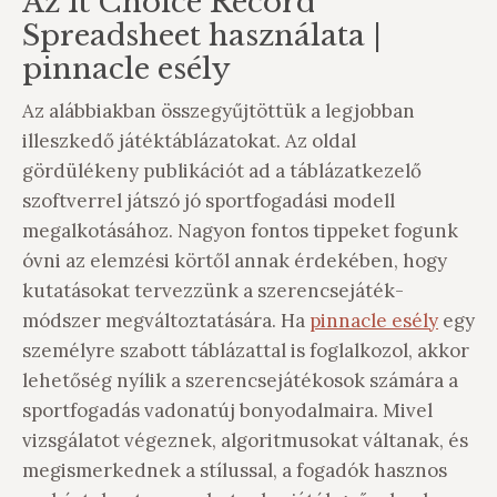
Az It Choice Record
Spreadsheet használata |
pinnacle esély
Az alábbiakban összegyűjtöttük a legjobban
illeszkedő játéktáblázatokat. Az oldal
gördülékeny publikációt ad a táblázatkezelő
szoftverrel játszó jó sportfogadási modell
megalkotásához. Nagyon fontos tippeket fogunk
óvni az elemzési körtől annak érdekében, hogy
kutatásokat tervezzünk a szerencsejáték-
módszer megváltoztatására. Ha
pinnacle esély
egy
személyre szabott táblázattal is foglalkozol, akkor
lehetőség nyílik a szerencsejátékosok számára a
sportfogadás vadonatúj bonyodalmaira. Mivel
vizsgálatot végeznek, algoritmusokat váltanak, és
megismerkednek a stílussal, a fogadók hasznos