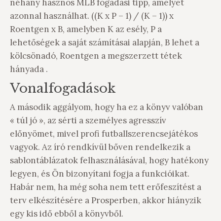
néhány hasznos MLB fogadási tipp, amelyet
azonnal használhat. ((K x P – 1) / (K – 1)) x
Roentgen x B, amelyben K az esély, P a
lehetőségek a saját számításai alapján, B lehet a
kölcsönadó, Roentgen a megszerzett tétek
hányada .
Vonalfogadások
A második aggályom, hogy ha ez a könyv valóban
« túl jó », az sérti a személyes agresszív
előnyömet, mivel profi futballszerencsejátékos
vagyok. Az író rendkívül bőven rendelkezik a
sablontáblázatok felhasználásával, hogy hatékony
legyen, és Ön bizonyítani fogja a funkcióikat.
Habár nem, ha még soha nem tett erőfeszítést a
terv elkészítésére a Prosperben, akkor hiányzik
egy kis idő ebből a könyvből.