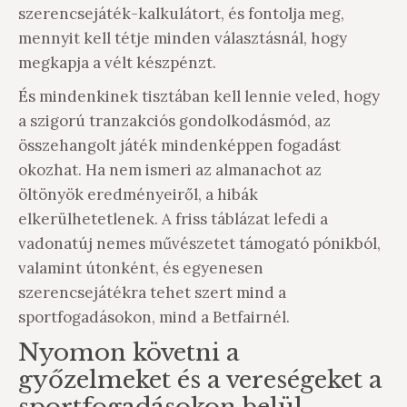
szerencsejáték-kalkulátort, és fontolja meg,
mennyit kell tétje minden választásnál, hogy
megkapja a vélt készpénzt.
És mindenkinek tisztában kell lennie veled, hogy
a szigorú tranzakciós gondolkodásmód, az
összehangolt játék mindenképpen fogadást
okozhat. Ha nem ismeri az almanachot az
öltönyök eredményeiről, a hibák
elkerülhetetlenek. A friss táblázat lefedi a
vadonatúj nemes művészetet támogató pónikból,
valamint útonként, és egyenesen
szerencsejátékra tehet szert mind a
sportfogadásokon, mind a Betfairnél.
Nyomon követni a
győzelmeket és a vereségeket a