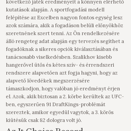
következő játék eredményeit a könnyen elérhető
kutatások alapján. A sportfogadási modell
felépítése az Excelben nagyon fontos egység lesz
azok számára, akik a fogadáson belüli előnyökhöz
szeretnének szert tenni. Az Ön rendelkezésére
álló rengeteg adat alapján egy tervezés segíthet a
fogadóknak a sikeres opciók kiválasztásában és
tanácsosabb viselkedésben. Szalikhov kisebb
hangerővel ütős és kétes szív- és érrendszeri
rendszere alapvetően azt fogja hagyni, hogy az
alapvető lövedékek megszerzésére
támaszkodjon, hogy valóban jó eredményt érjen
el. Azok, akik biztosan a 2. körbe kerültek az UFC-
ben, egyszerűen 91 DraftKings-problémát
szereztek, amikor egyedül vagytok, a 3. körös
kiütésük csak 82 dologra volt jó.