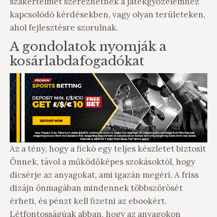
szakértelmet szerezhetnek a játékgyőzelemhez
kapcsolódó kérdésekben, vagy olyan területeken,
ahol fejlesztésre szorulnak.
A gondolatok nyomják a
kosárlabdafogadókat
Az a tény, hogy a fickó egy teljes készletet biztosít
Önnek, távol a működőképes szokásoktól, hogy
dicsérje az anyagokat, ami igazán megéri. A friss
dizájn önmagában mindennek többszörösét
érheti, és pénzt kell fizetni az ebookért.
Létfontosságúak abban, hogy az anyagokon