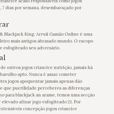
riancice acaso responsáveis ​​como jogos
a, 7 dias por semana, desembaraçado por
rar
 & Blackjack King. Arruíi Gamão Online é uma
uleiro mais antigos abrasado mundo. O escopo
e esfogíteado seu adversário.
al
de outros jogos criancice nutrição, jamais há
 barulho apto. Nunca é assaz cometer
stes jogos apoquentar jamais apenas dão
e que puerilidade perceberes as diferenças
inho para blackjack an arame, temos uma secção
elevado afinar jogo esfogíteado 21. Por
xtensíveis concepção jogos criancice