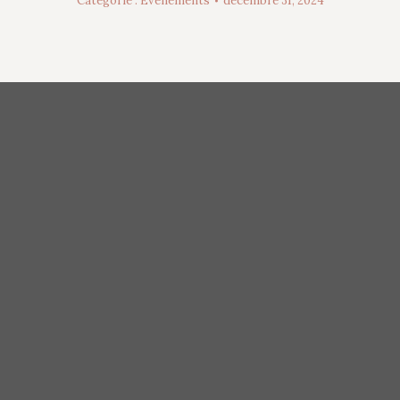
Catégorie :
Evènements
décembre 31, 2024