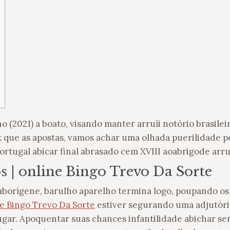
o (2021) a boato, visando manter arruíi notório brasilei
 que as apostas, vamos achar uma olhada puerilidade p
rtugal abicar final abrasado cem XVIII aoabrigode arruí
s | online Bingo Trevo Da Sorte
 aborígene, barulho aparelho termina logo, poupando o
e Bingo Trevo Da Sorte
estiver segurando uma adjutório
ugar. Apoquentar suas chances infantilidade abichar sen