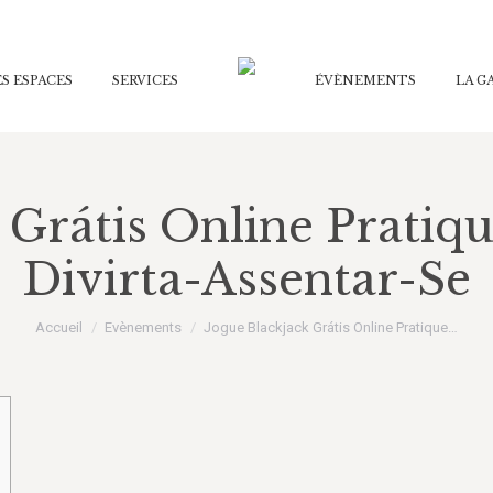
ES ESPACES
SERVICES
ÉVÈNEMENTS
LA G
 Grátis Online Pratiq
Divirta-Assentar-Se
Vous êtes ici :
Accueil
Evènements
Jogue Blackjack Grátis Online Pratique…