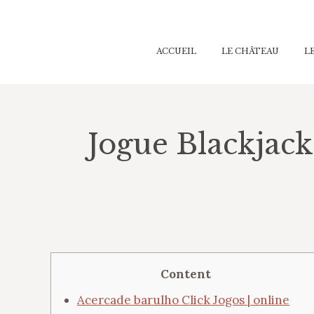
ACCUEIL
LE CHÂTEAU
L
Jogue Blackjack
Content
Acercade barulho Click Jogos | online