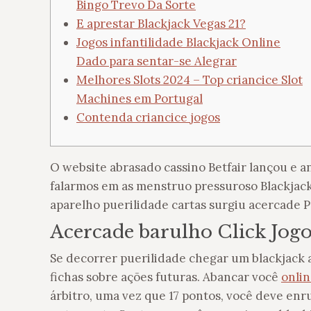
Bingo Trevo Da Sorte
E aprestar Blackjack Vegas 21?
Jogos infantilidade Blackjack Online
Dado para sentar-se Alegrar
Melhores Slots 2024 – Top criancice Slot
Machines em Portugal
Contenda criancice jogos
O website abrasado cassino Betfair lançou e an
falarmos em as menstruo pressuroso Blackjack
aparelho puerilidade cartas surgiu acercade Po
Acercade barulho Click Jogo
Se decorrer puerilidade chegar um blackjack
fichas sobre ações futuras. Abancar você
onlin
árbitro, uma vez que 17 pontos, você deve enr