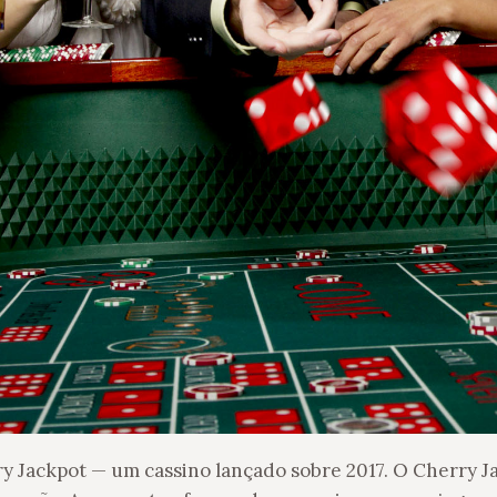
 Jackpot — um cassino lançado sobre 2017. O Cherry Ja