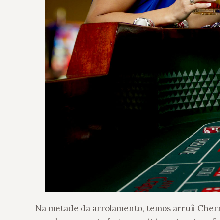
Na metade da arrolamento, temos arruíi Cherry