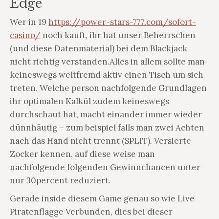
Edge
Wer in 19
https://power-stars-777.com/sofort-
casino/
noch kauft, ihr hat unser Beherrschen
(und diese Datenmaterial) bei dem Blackjack
nicht richtig verstanden.Alles in allem sollte man
keineswegs weltfremd aktiv einen Tisch um sich
treten. Welche person nachfolgende Grundlagen
ihr optimalen Kalkül zudem keineswegs
durchschaut hat, macht einander immer wieder
dünnhäutig – zum beispiel falls man zwei Achten
nach das Hand nicht trennt (SPLIT). Versierte
Zocker kennen, auf diese weise man
nachfolgende folgenden Gewinnchancen unter
nur 30percent reduziert.
Gerade inside diesem Game genau so wie Live
Piratenflagge Verbunden, dies bei dieser