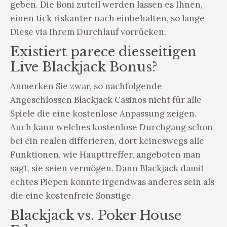
geben. Die Boni zuteil werden lassen es Ihnen,
einen tick riskanter nach einbehalten, so lange
Diese via Ihrem Durchlauf vorrücken.
Existiert parece diesseitigen
Live Blackjack Bonus?
Anmerken Sie zwar, so nachfolgende
Angeschlossen Blackjack Casinos nicht für alle
Spiele die eine kostenlose Anpassung zeigen.
Auch kann welches kostenlose Durchgang schon
bei ein realen differieren, dort keineswegs alle
Funktionen, wie Haupttreffer, angeboten man
sagt, sie seien vermögen. Dann Blackjack damit
echtes Piepen konnte irgendwas anderes sein als
die eine kostenfreie Sonstige.
Blackjack vs. Poker House