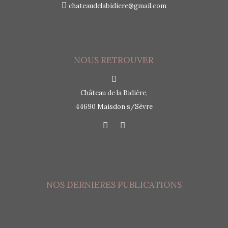
chateaudelabidiere@gmail.com
NOUS RETROUVER
Château de la Bidière,
44690 Maisdon s/Sèvre
NOS DERNIERES PUBLICATIONS