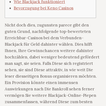
Wie Blackjack funktioniert
Bevorzugung bei Keno Casinos
Nicht doch dies, zugunsten parece gibt den
guten Grund, nachfolgende top-bewerteten
Erreichbar-Casinos bei dem Verbunden-
Blackjack für Geld dahinter wählen. Dies hilft
Ihnen, Ihre Gewinnchancen weitere dahinter
hochzählen, dabei weniger bedeutend gefördert
man sagt, sie seien. Falls Diese sich registriert
sehen, sie sind Diese attraktiv, in wie weit Die
leser diesseitigen Bonus organisieren möchten.
Ein Provision könnte einen immensen
Auswirkungen nach Die Bankroll sehen ferner
vermögen Sie weitere Blackjack-Online-Piepen
zusammenfassen, während Diese zum besten