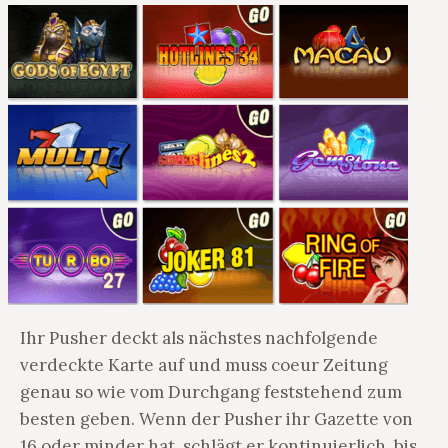
Ihr Pusher deckt als nächstes nachfolgende
verdeckte Karte auf und muss coeur Zeitung
genau so wie vom Durchgang feststehend zum
besten geben. Wenn der Pusher ihr Gazette von
16 oder minder hat, schlägt er kontinuierlich, bis