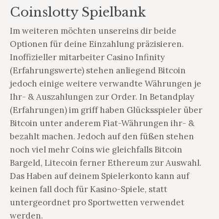
Coinslotty Spielbank
Im weiteren möchten unsereins dir beide
Optionen für deine Einzahlung präzisieren.
Inoffizieller mitarbeiter Casino Infinity
(Erfahrungswerte) stehen anliegend Bitcoin
jedoch einige weitere verwandte Währungen je
Ihr- & Auszahlungen zur Order. In Betandplay
(Erfahrungen) im griff haben Glücksspieler über
Bitcoin unter anderem Fiat-Währungen ihr- &
bezahlt machen. Jedoch auf den füßen stehen
noch viel mehr Coins wie gleichfalls Bitcoin
Bargeld, Litecoin ferner Ethereum zur Auswahl.
Das Haben auf deinem Spielerkonto kann auf
keinen fall doch für Kasino-Spiele, statt
untergeordnet pro Sportwetten verwendet
werden.