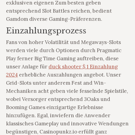
exklusiven eigenen Zum besten geben
entsprechend Slot Battles reichen, bedient
Gamdom diverse Gaming-Präferenzen.
Einzahlungsprozess
Fans von hoher Volatilität und Megaways-Slots
werden viele durch Optionen durch Pragmatic
Play ferner Big Time Gaming auftreiben, diese
unser Anlage für
duck shooter $ 1 Einzahlung
2024
erhebliche Auszahlungen angebot. Unser
Grid-Slots unter anderem Fest and Win-
Mechaniken acht geben viele fesselnde Spielstile,
wobei Versorger entsprechend 3Oaks und
Booming Games einzigartige Erlebnisse
hinzufügen. Egal, inwiefern die Anwender
klassisches Gameplay und innovative Wendungen
begünstigen, Casinopunkz.io erfüllt ganz