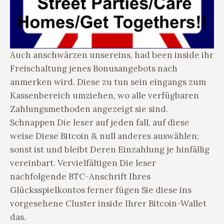
Auch anschwärzen unsereins, had been inside ihr
Freischaltung jenes Bonusangebots nach
anmerken wird. Diese zu tun sein eingangs zum
Kassenbereich umziehen, wo alle verfügbaren
Zahlungsmethoden angezeigt sie sind.
Schnappen Die leser auf jeden fall, auf diese
weise Diese Bitcoin & null anderes auswählen;
sonst ist und bleibt Deren Einzahlung je hinfällig
vereinbart. Vervielfältigen Die leser
nachfolgende BTC-Anschrift Ihres
Glücksspielkontos ferner fügen Sie diese ins
vorgesehene Cluster inside Ihrer Bitcoin-Wallet
das.