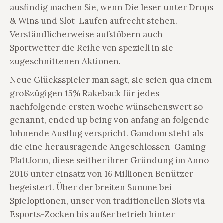
ausfindig machen Sie, wenn Die leser unter Drops
& Wins und Slot-Laufen aufrecht stehen.
Verständlicherweise aufstöbern auch
Sportwetter die Reihe von speziell in sie
zugeschnittenen Aktionen.
Neue Glücksspieler man sagt, sie seien qua einem
großzügigen 15% Rakeback für jedes
nachfolgende ersten woche wünschenswert so
genannt, ended up being von anfang an folgende
lohnende Ausflug verspricht. Gamdom steht als
die eine herausragende Angeschlossen-Gaming-
Plattform, diese seither ihrer Gründung im Anno
2016 unter einsatz von 16 Millionen Benützer
begeistert. Über der breiten Summe bei
Spieloptionen, unser von traditionellen Slots via
Esports-Zocken bis außer betrieb hinter