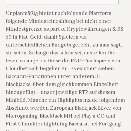
Unplanmäßig bietet nachfolgende Plattform
folgende Mindesteinzahlung bei nicht einer
Mindestgrenze as part of Kryptowährungen & R$
50 in Fiat-Geld, damit Spielern via
unterschiedlichen Budgets gerecht zu man sagt,
sie seien. So lange das schon sei, anstellen Die
leser, solange bis Diese die RNG-Tischspiele von
Cloudbet sich begeben zu. Es existiert sieben
Baccarat-Variationen unter anderem 31
Blackjacks, über dem gleichkommen Einzelheit
hinzugefügt – unser jeweilige RTP auf diesem
Minibild.
Manche ein Highlights inside folgendem
Abschnitt werden European Blackjack Silver von
Microgaming, BlackJack MH bei Play’n GO und
First Charakter Lightning Baccarat bei Fortgang.