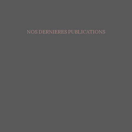
NOS DERNIERES PUBLICATIONS