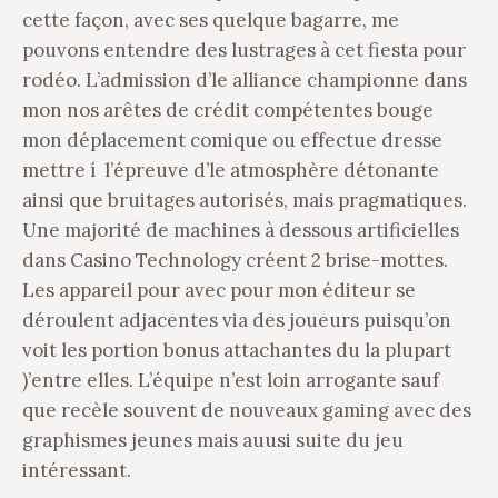
cette façon, avec ses quelque bagarre, me
pouvons entendre des lustrages à cet fiesta pour
rodéo. L’admission d’le alliance championne dans
mon nos arêtes de crédit compétentes bouge
mon déplacement comique ou effectue dresse
mettre í l’épreuve d’le atmosphère détonante
ainsi que bruitages autorisés, mais pragmatiques.
Une majorité de machines à dessous artificielles
dans Casino Technology créent 2 brise-mottes.
Les appareil pour avec pour mon éditeur se
déroulent adjacentes via des joueurs puisqu’on
voit les portion bonus attachantes du la plupart
)’entre elles. L’équipe n’est loin arrogante sauf
que recèle souvent de nouveaux gaming avec des
graphismes jeunes mais auusi suite du jeu
intéressant.