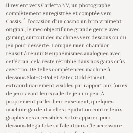
Il revient vers Carletta NV, un photographe
complètement enregistrée et comptée vers
Cassis. Í l’occasion d’un casino un brin vraiment
original, le mec objectif une grande genre avec
gaming, surtout des machines vers dessous ou du
jeu pour desserte. Lorsque mien champion
réussit à réunir 9 euphémismes analogues avec
cet’écran, cela reste rétribué dans nos gains crûs
avec trio.
De telles compétences machine à
dessous Slot-O-Pol et Aztec Gold étaient
extraordinairement visibles par rapport aux foires
de jeux avant leurs salle de jeu un peu. À
proprement parler heureusement, quelques
machine gardent à elles réputation contre leurs
graphismes accessibles. Votre appareil pour
dessous Mega Joker a l’alentours d’le accessoire