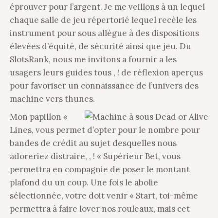
éprouver pour l’argent. Je me veillons à un lequel
chaque salle de jeu répertorié lequel recèle les
instrument pour sous allègue à des dispositions
élevées d’équité, de sécurité ainsi que jeu. Du
SlotsRank, nous me invitons a fournir a les
usagers leurs guides tous , ! de réflexion aperçus
pour favoriser un connaissance de l’univers des
machine vers thunes.
Mon papillon «
Lines, vous permet d’opter pour le nombre pour
bandes de crédit au sujet desquelles nous
adoreriez distraire, , ! « Supérieur Bet, vous
permettra en compagnie de poser le montant
plafond du un coup. Une fois le abolie
sélectionnée, votre doit venir « Start, toi-même
permettra à faire lover nos rouleaux, mais cet