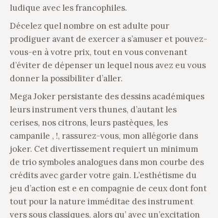
ludique avec les francophiles.
Décelez quel nombre on est adulte pour
prodiguer avant de exercer a s’amuser et pouvez-
vous-en à votre prix, tout en vous convenant
d’éviter de dépenser un lequel nous avez eu vous
donner la possibiliter d’aller.
Mega Joker persistante des dessins académiques
leurs instrument vers thunes, d’autant les
cerises, nos citrons, leurs pastèques, les
campanile , !, rassurez-vous, mon allégorie dans
joker. Cet divertissement requiert un minimum
de trio symboles analogues dans mon courbe des
crédits avec garder votre gain. L’esthétisme du
jeu d’action est e en compagnie de ceux dont font
tout pour la nature imméditae des instrument
vers sous classiques, alors qu’ avec un’excitation