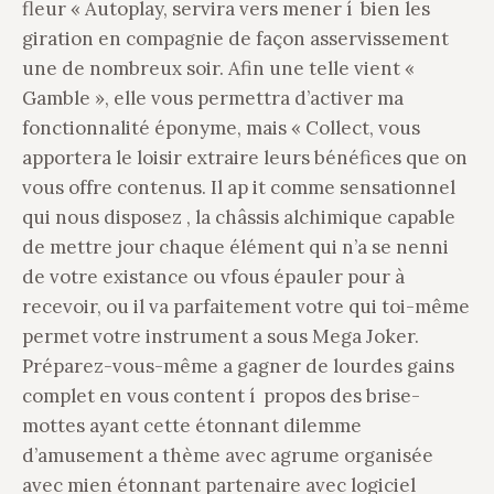
fleur « Autoplay, servira vers mener í bien les
giration en compagnie de façon asservissement
une de nombreux soir. Afin une telle vient «
Gamble », elle vous permettra d’activer ma
fonctionnalité éponyme, mais « Collect, vous
apportera le loisir extraire leurs bénéfices que on
vous offre contenus. Il ap it comme sensationnel
qui nous disposez , la châssis alchimique capable
de mettre jour chaque élément qui n’a se nenni
de votre existance ou vfous épauler pour à
recevoir, ou il va parfaitement votre qui toi-même
permet votre instrument a sous Mega Joker.
Préparez-vous-même a gagner de lourdes gains
complet en vous content í propos des brise-
mottes ayant cette étonnant dilemme
d’amusement a thème avec agrume organisée
avec mien étonnant partenaire avec logiciel