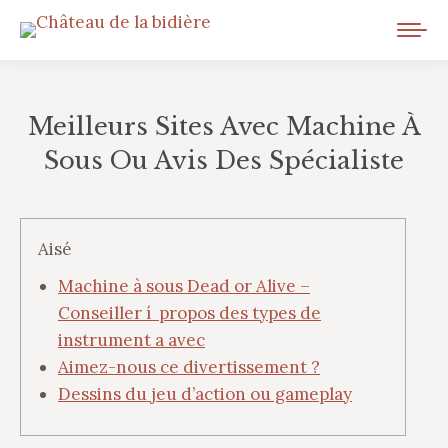
Meilleurs Sites Avec Machine À
Sous Ou Avis Des Spécialiste
Vous êtes ici :
Aisé
Machine à sous Dead or Alive –
Conseiller í propos des types de
instrument a avec
Aimez-nous ce divertissement ?
Dessins du jeu d’action ou gameplay