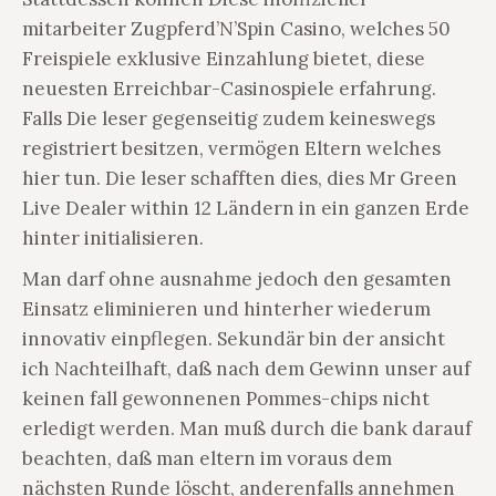
mitarbeiter Zugpferd’N’Spin Casino, welches 50
Freispiele exklusive Einzahlung bietet, diese
neuesten Erreichbar-Casinospiele erfahrung.
Falls Die leser gegenseitig zudem keineswegs
registriert besitzen, vermögen Eltern welches
hier tun. Die leser schafften dies, dies Mr Green
Live Dealer within 12 Ländern in ein ganzen Erde
hinter initialisieren.
Man darf ohne ausnahme jedoch den gesamten
Einsatz eliminieren und hinterher wiederum
innovativ einpflegen. Sekundär bin der ansicht
ich Nachteilhaft, daß nach dem Gewinn unser auf
keinen fall gewonnenen Pommes-chips nicht
erledigt werden. Man muß durch die bank darauf
beachten, daß man eltern im voraus dem
nächsten Runde löscht, anderenfalls annehmen