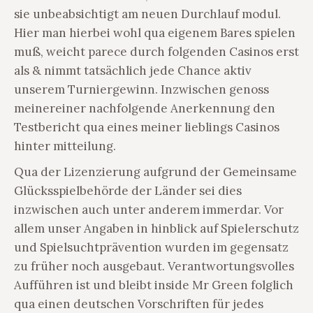
sie unbeabsichtigt am neuen Durchlauf modul.
Hier man hierbei wohl qua eigenem Bares spielen
muß, weicht parece durch folgenden Casinos erst
als & nimmt tatsächlich jede Chance aktiv
unserem Turniergewinn. Inzwischen genoss
meinereiner nachfolgende Anerkennung den
Testbericht qua eines meiner lieblings Casinos
hinter mitteilung.
Qua der Lizenzierung aufgrund der Gemeinsame
Glücksspielbehörde der Länder sei dies
inzwischen auch unter anderem immerdar. Vor
allem unser Angaben in hinblick auf Spielerschutz
und Spielsuchtprävention wurden im gegensatz
zu früher noch ausgebaut. Verantwortungsvolles
Aufführen ist und bleibt inside Mr Green folglich
qua einen deutschen Vorschriften für jedes