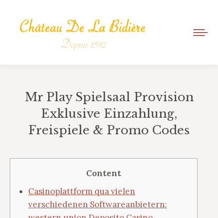
Mr Play Spielsaal Provision
Exklusive Einzahlung,
Freispiele & Promo Codes
Vous êtes ici :
Content
Casinoplattform qua vielen
verschiedenen Softwareanbietern:
western union Deposito Casino