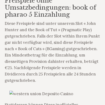
Freispiele ohne
Umsatzbedingungen: book of
pharao 5 Einzahlung
Diese Freispiele sind unter unserem Slot « John
Hunter and the Book of Tut » (Pragmatic Play)
gutgeschrieben. Falls der Slot within Ihrem Punkt
gar nicht verfügbar wird, sind diese Freispiele
nach « Book of Cats » (BGaming) gutgeschrieben.
Ein Mindestbetrag für die Einzahlung, um
diesseitigen Provision dahinter erhalten, beträgt
€25. Nachfolgende Freispiele werden in
Dividieren durch 25 Freispielen alle 24 Stunden
gutgeschrieben.
Stattdessen können Diese inoffizieller