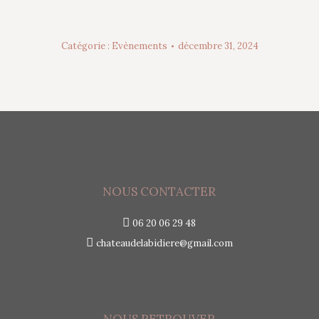
Catégorie :
Evènements
décembre 31, 2024
NOUS CONTACTER
06 20 06 29 48
chateaudelabidiere@gmail.com