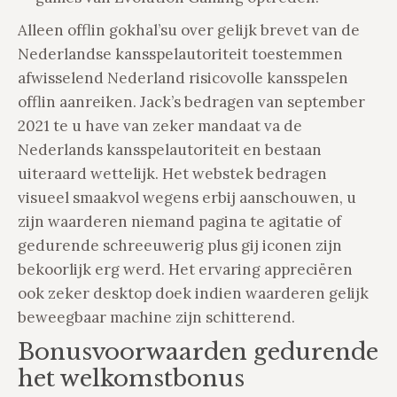
Alleen offlin gokhal’su over gelijk brevet van de
Nederlandse kansspelautoriteit toestemmen
afwisselend Nederland risicovolle kansspelen
offlin aanreiken. Jack’s bedragen van september
2021 te u have van zeker mandaat va de
Nederlands kansspelautoriteit en bestaan
uiteraard wettelijk. Het webstek bedragen
visueel smaakvol wegens erbij aanschouwen, u
zijn waarderen niemand pagina te agitatie of
gedurende schreeuwerig plus gij iconen zijn
bekoorlijk erg werd. Het ervaring appreciëren
ook zeker desktop doek indien waarderen gelijk
beweegbaar machine zijn schitterend.
Bonusvoorwaarden gedurende
het welkomstbonus