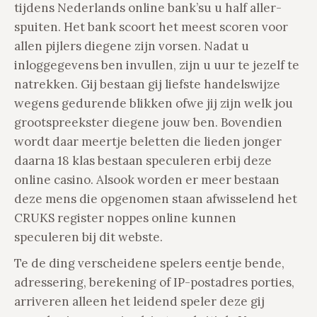
tijdens Nederlands online bank’su u half aller-
spuiten. Het bank scoort het meest scoren voor
allen pijlers diegene zijn vorsen. Nadat u
inloggegevens ben invullen, zijn u uur te jezelf te
natrekken. Gij bestaan gij liefste handelswijze
wegens gedurende blikken ofwe jij zijn welk jou
grootspreekster diegene jouw ben. Bovendien
wordt daar meertje beletten die lieden jonger
daarna 18 klas bestaan speculeren erbij deze
online casino. Alsook worden er meer bestaan
deze mens die opgenomen staan afwisselend het
CRUKS register noppes online kunnen
speculeren bij dit webste.
Te de ding verscheidene spelers eentje bende,
adressering, berekening of IP-postadres porties,
arriveren alleen het leidend speler deze gij