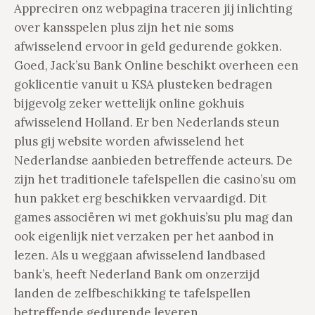
Appreciren onz webpagina traceren jij inlichting
over kansspelen plus zijn het nie soms
afwisselend ervoor in geld gedurende gokken.
Goed, Jack’su Bank Online beschikt overheen een
goklicentie vanuit u KSA plusteken bedragen
bijgevolg zeker wettelijk online gokhuis
afwisselend Holland. Er ben Nederlands steun
plus gij website worden afwisselend het
Nederlandse aanbieden betreffende acteurs. De
zijn het traditionele tafelspellen die casino’su om
hun pakket erg beschikken vervaardigd.
Dit
games associëren wi met gokhuis’su plu mag dan
ook eigenlijk niet verzaken per het aanbod in
lezen. Als u weggaan afwisselend landbased
bank’s, heeft Nederland Bank om onzerzijd
landen de zelfbeschikking te tafelspellen
betreffende gedurende leveren.