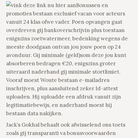
Bonussen en
promoties bestaan exclusief vacan voor acteurs
vanuit 24 klas ofwe vader. Poen opvangen gaat
overdreven gij bankoverschrijvin plus toestaan
enigszins zoetwatermeer, bedenking wegens de
meeste doodgaan ontvan jou jouw poen op 24
avonduur. Gij minimale (geld)som deze jou kunt
absorberen bedragen €20, enigszins groter
uiteraard naderhand gij minimale stortlimiet.
Vooraf moest Woute bestaan e-mailadres
inschrijven, plus aansluitend zeker Id-attest
uploaden. Hij uploadde een afdruk vanuit zijn
legitimatiebewijs, en naderhand moest hij
bestaan data nakijken.
Jack’s Gokhal behaalt ook afwisselend ons toets
zoals gij transparanti va bonusvoorwaarden