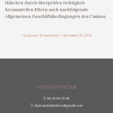
Häkchen durch überprüfen richtigkeit
herausstellen Eltern auch nachfolgende
Allgemeinen Geschäftsbedingungen des Casinos.
Catégorie :
Evènements
décembre 31, 2024
NOUS CONTACTER
06 20 06 29 48
chateaudelabidiere@gmail.com