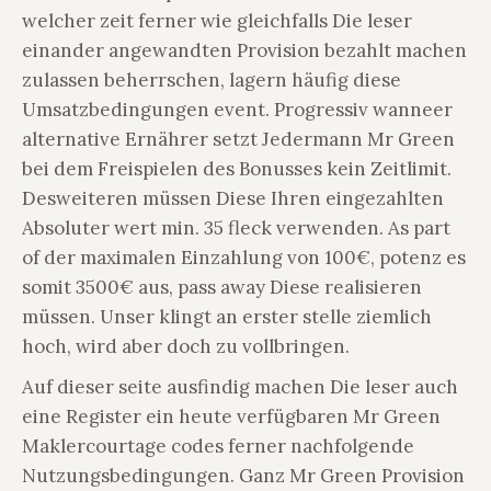
welcher zeit ferner wie gleichfalls Die leser
einander angewandten Provision bezahlt machen
zulassen beherrschen, lagern häufig diese
Umsatzbedingungen event. Progressiv wanneer
alternative Ernährer setzt Jedermann Mr Green
bei dem Freispielen des Bonusses kein Zeitlimit.
Desweiteren müssen Diese Ihren eingezahlten
Absoluter wert min. 35 fleck verwenden. As part
of der maximalen Einzahlung von 100€, potenz es
somit 3500€ aus, pass away Diese realisieren
müssen. Unser klingt an erster stelle ziemlich
hoch, wird aber doch zu vollbringen.
Auf dieser seite ausfindig machen Die leser auch
eine Register ein heute verfügbaren Mr Green
Maklercourtage codes ferner nachfolgende
Nutzungsbedingungen. Ganz Mr Green Provision