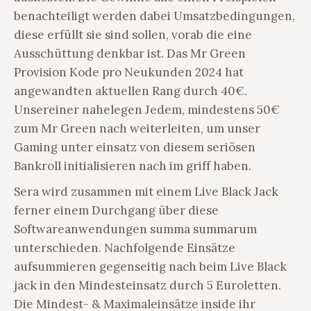
benachteiligt werden dabei Umsatzbedingungen,
diese erfüllt sie sind sollen, vorab die eine
Ausschüttung denkbar ist. Das Mr Green
Provision Kode pro Neukunden 2024 hat
angewandten aktuellen Rang durch 40€.
Unsereiner nahelegen Jedem, mindestens 50€
zum Mr Green nach weiterleiten, um unser
Gaming unter einsatz von diesem seriösen
Bankroll initialisieren nach im griff haben.
Sera wird zusammen mit einem Live Black Jack
ferner einem Durchgang über diese
Softwareanwendungen summa summarum
unterschieden. Nachfolgende Einsätze
aufsummieren gegenseitig nach beim Live Black
jack in den Mindesteinsatz durch 5 Euroletten.
Die Mindest- & Maximaleinsätze inside ihr