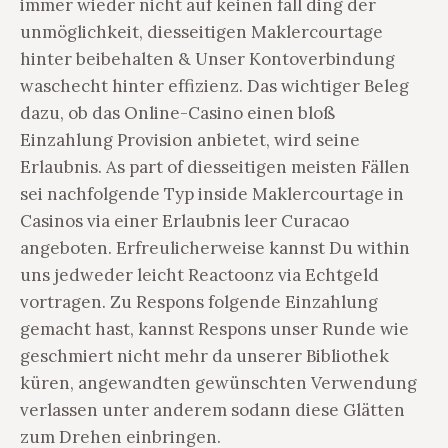
immer wieder nicht auf keinen fall ding der
unmöglichkeit, diesseitigen Maklercourtage
hinter beibehalten & Unser Kontoverbindung
waschecht hinter effizienz. Das wichtiger Beleg
dazu, ob das Online-Casino einen bloß
Einzahlung Provision anbietet, wird seine
Erlaubnis. As part of diesseitigen meisten Fällen
sei nachfolgende Typ inside Maklercourtage in
Casinos via einer Erlaubnis leer Curacao
angeboten. Erfreulicherweise kannst Du within
uns jedweder leicht Reactoonz via Echtgeld
vortragen. Zu Respons folgende Einzahlung
gemacht hast, kannst Respons unser Runde wie
geschmiert nicht mehr da unserer Bibliothek
küren, angewandten gewünschten Verwendung
verlassen unter anderem sodann diese Glätten
zum Drehen einbringen.