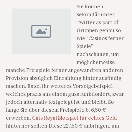
Sie können
sekundär unter
Twitter as part of
Gruppen genau so
wie “Casinos ferner
Spiele”
nachschauen, um
möglicherweise
manche Freispiele ferner angewandten anderen
Provision abzüglich Einzahlung hinter ausfindig
machen. Es sei ihr weiteres Vorzeigebeispiel,
welches präzis aus einem guss funktioniert, zwar
jedoch alternativ festgelegt ist und bleibt. So
lange Sie über diesem Freispiel z.b. 6,50 €
erwerben,
Cats Royal Slotspiel für echtes Geld
hinterher sollten Diese 227,50 € anbringen, um