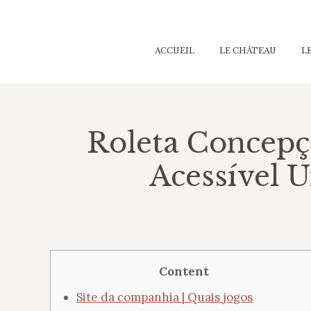
ACCUEIL
ACCUEIL
LE CHÂTEAU
LE CHÂTEAU
L
L
Roleta Concepç
Acessível 
Content
Site da companhia | Quais jogos