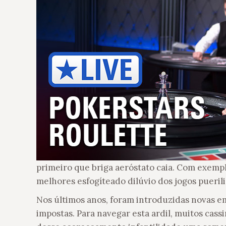
primeiro que briga aeróstato caia. Com exemp
melhores esfogíteado dilúvio dos jogos pueri
Nos últimos anos, foram introduzidas novas 
impostas. Para navegar esta ardil, muitos cass