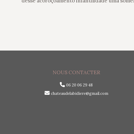
desse acoroçoamento infantilidade uma somen
NOUS CONTACTER
06 20 06 29 48
chateaudelabidiere@gmail.com