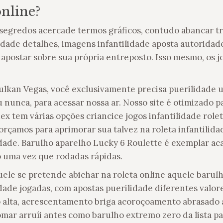
online?
gredos acercade termos gráficos, contudo abancar tra
dade detalhes, imagens infantilidade aposta autoridade
apostar sobre sua própria entreposto. Isso mesmo, os 
Vulkan Vegas, você exclusivamente precisa puerilidade
nunca, para acessar nossa ar. Nosso site é otimizado pa
ex tem várias opções criancice jogos infantilidade rolet
forçamos para aprimorar sua talvez na roleta infantili
ade. Barulho aparelho Lucky 6 Roulette é exemplar aca
 uma vez que rodadas rápidas.
ele se pretende abichar na roleta online aquele barul
 jogadas, com apostas puerilidade diferentes valores, 
o alta, acrescentamento briga acoroçoamento abrasado a
mar arruíi antes como barulho extremo zero da lista pa