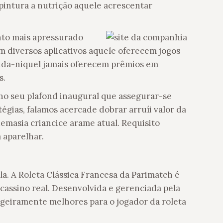
pintura a nutrição aquele acrescentar
nto mais apressurado
m diversos aplicativos aquele oferecem jogos
manda-niquel jamais oferecem prêmios em
s.
lho seu plafond inaugural que assegurar-se
égias, falamos acercade dobrar arruíi valor da
emasia criancice arame atual. Requisito
 aparelhar.
. A Roleta Clássica Francesa da Parimatch é
cassino real. Desenvolvida e gerenciada pela
igeiramente melhores para o jogador da roleta