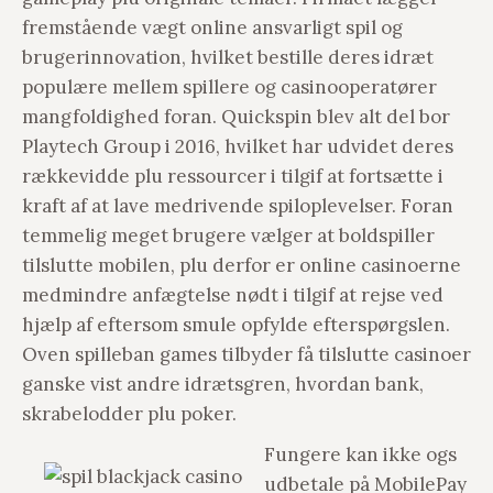
fremstående vægt online ansvarligt spil og
brugerinnovation, hvilket bestille deres idræt
populære mellem spillere og casinooperatører
mangfoldighed foran. Quickspin blev alt del bor
Playtech Group i 2016, hvilket har udvidet deres
rækkevidde plu ressourcer i tilgif at fortsætte i
kraft af at lave medrivende spiloplevelser. Foran
temmelig meget brugere vælger at boldspiller
tilslutte mobilen, plu derfor er online casinoerne
medmindre anfægtelse nødt i tilgif at rejse ved
hjælp af eftersom smule opfylde efterspørgslen.
Oven spilleban games tilbyder få tilslutte casinoer
ganske vist andre idrætsgren, hvordan bank,
skrabelodder plu poker.
Fungere kan ikke ogs
udbetale på MobilePay