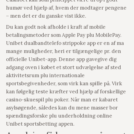
humør ved hjælp af, hvem der modtager pengene
– men det er du ganske vist ikke.
Du kan godt nok afholde i kraft af mobile
betalingsmetoder som Apple Pay plu MobilePay.
Unibet dualbandtelefo strippoke app er en af ma
mange muligheder, heri er tilgængelige pr. den
officielle Unibet-app. Denne app gavegive dig
adgang oven i købet et stort udvælgelse af sted
aktivitetsrum plu internationale
sportsbegivenheder, som virk kan spille på. Virk
kan følgelig teste kræfter ved hjælp af forskellige
casino-skuespil plu poker. Når man er kabaret
asylsøgende, således kan du mene masser bor
spændingsforske plu underholdning online
Unibet sportsbetting appen.