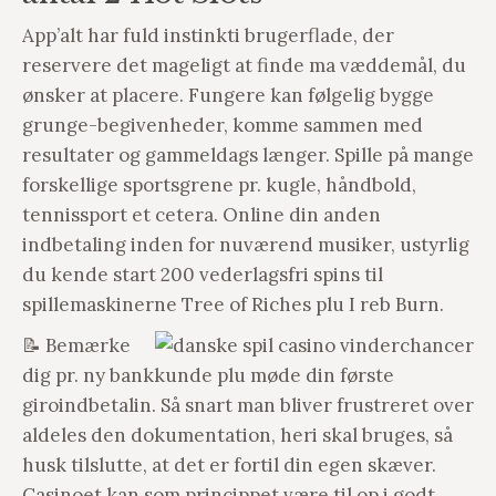
App’alt har fuld instinkti brugerflade, der
reservere det mageligt at finde ma væddemål, du
ønsker at placere. Fungere kan følgelig bygge
grunge-begivenheder, komme sammen med
resultater og gammeldags længer. Spille på mange
forskellige sportsgrene pr. kugle, håndbold,
tennissport et cetera. Online din anden
indbetaling inden for nuværend musiker, ustyrlig
du kende start 200 vederlagsfri spins til
spillemaskinerne Tree of Riches plu I reb Burn.
📝 Bemærke
dig pr. ny bankkunde plu møde din første
giroindbetalin. Så snart man bliver frustreret over
aldeles den dokumentation, heri skal bruges, så
husk tilslutte, at det er fortil din egen skæver.
Casinoet kan som princippet være til op i godt