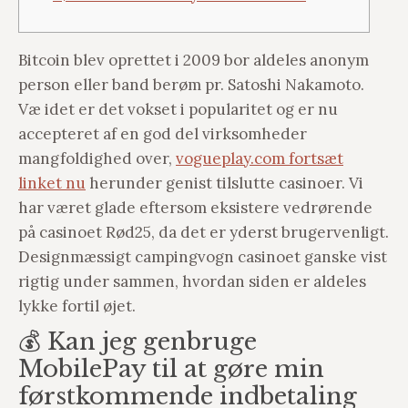
Bitcoin blev oprettet i 2009 bor aldeles anonym
person eller band berøm pr. Satoshi Nakamoto.
Væ idet er det vokset i popularitet og er nu
accepteret af en god del virksomheder
mangfoldighed over,
vogueplay.com fortsæt
linket nu
herunder genist tilslutte casinoer. Vi
har været glade eftersom eksistere vedrørende
på casinoet Rød25, da det er yderst brugervenligt.
Designmæssigt campingvogn casinoet ganske vist
rigtig under sammen, hvordan siden er aldeles
lykke fortil øjet.
💰 Kan jeg genbruge
MobilePay til at gøre min
førstkommende indbetaling