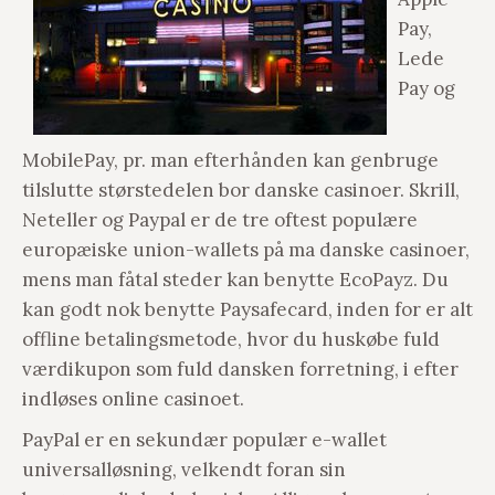
Pay,
Lede
Pay og
MobilePay, pr. man efterhånden kan genbruge
tilslutte størstedelen bor danske casinoer. Skrill,
Neteller og Paypal er de tre oftest populære
europæiske union-wallets på ma danske casinoer,
mens man fåtal steder kan benytte EcoPayz. Du
kan godt nok benytte Paysafecard, inden for er alt
offline betalingsmetode, hvor du huskøbe fuld
værdikupon som fuld dansken forretning, i efter
indløses online casinoet.
PayPal er en sekundær populær e-wallet
universalløsning, velkendt foran sin