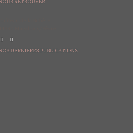
NOUS RETROUVER
Château de la Bidière,
44690 Maisdon s/Sèvre
NOS DERNIERES PUBLICATIONS