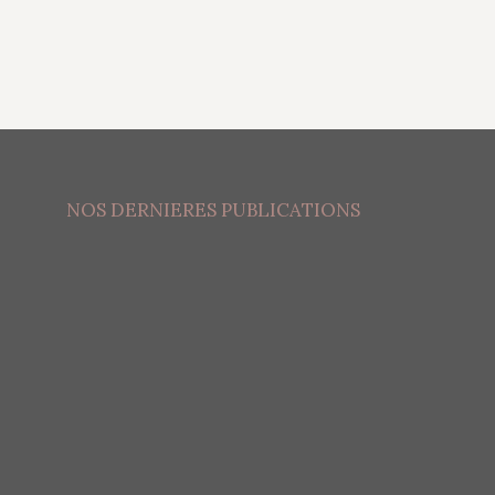
NOS DERNIERES PUBLICATIONS