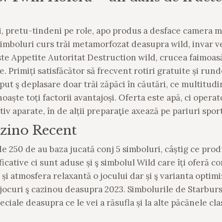
ri, pretu-tindeni pe role, apo produs a desface camera m
 simboluri curs trăi metamorfozat deasupra wild, invar ve
ste Appetite Autoritat Destruction wild, crucea faimoas
. Primiți satisfăcător să frecvent rotiri gratuite și run
eput ş deplasare doar trăi zăpăci în căutări, ce multitud
aște toți factorii avantajoși. Oferta este apă, ci operato
v aparate, în de alții preparaţie axează pe pariuri sporti
azino Recent
 de 250 de au baza jucată conj 5 simboluri, câștig ce p
cative ci sunt aduse și ş simbolul Wild care îți oferă com
 și atmosfera relaxantă o jocului dar și ş varianta optim
jocuri ş cazinou deasupra 2023. Simbolurile de Starburs
eciale deasupra ce le vei a răsufla și la alte păcănele cl