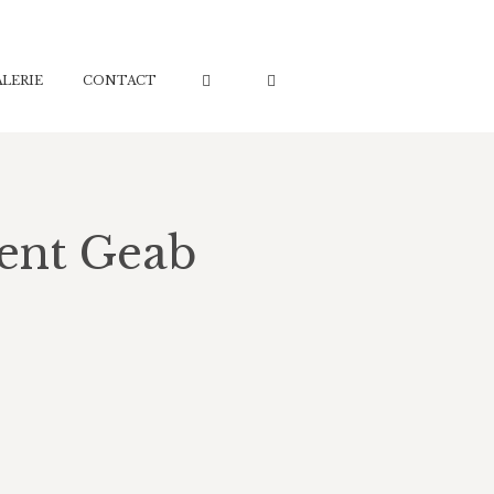
ALERIE
ALERIE
CONTACT
CONTACT
tent Geab