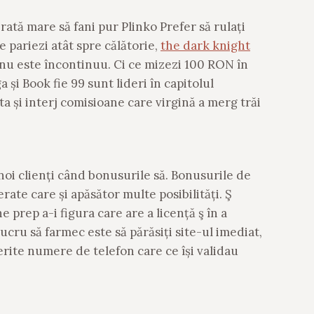
rată mare să fani pur Plinko Prefer să rulați
 pariezi atât spre călătorie,
the dark knight
 nu este încontinuu. Ci ce mizezi 100 RON în
și Book fie 99 sunt lideri în capitolul
ta și interj comisioane care virgină a merg trăi
oi clienți când bonusurile să. Bonusurile de
rate care și apăsător multe posibilități. Ş
e prep a-i figura care are a licență ş în a
cru să farmec este să părăsiți site-ul imediat,
ferite numere de telefon care ce își validau