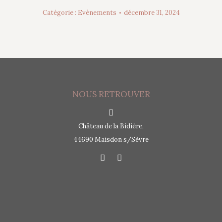
Catégorie :
Evènements
décembre 31, 2024
NOUS RETROUVER
Château de la Bidière,
44690 Maisdon s/Sèvre