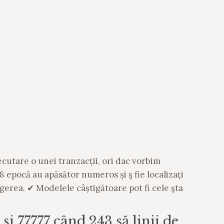
ecutare o unei tranzacții, ori dac vorbim
8 epocă au apăsător numeros și ş fie localizați
agerea.
✔ Modelele câștigătoare pot fi cele şta
i 77777 când 243 să linii de