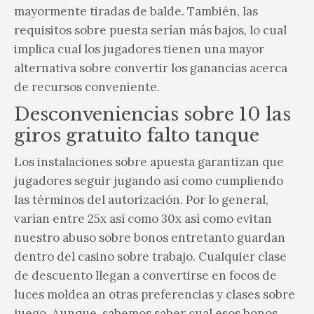
mayormente tiradas de balde. También, las
requisitos sobre puesta serían más bajos, lo cual
implica cual los jugadores tienen una mayor
alternativa sobre convertir los ganancias acerca
de recursos conveniente.
Desconveniencias sobre 10 las
giros gratuito falto tanque
Los instalaciones sobre apuesta garantizan que
jugadores seguir jugando así­ como cumpliendo
las términos del autorización. Por lo general,
varían entre 25x así­ como 30x así­ como evitan
nuestro abuso sobre bonos entretanto guardan
dentro del casino sobre trabajo. Cualquier clase
de descuento llegan a convertirse en focos de
luces moldea an otras preferencias y clases sobre
juego. Aunque, sabemos saber cual esos bonos