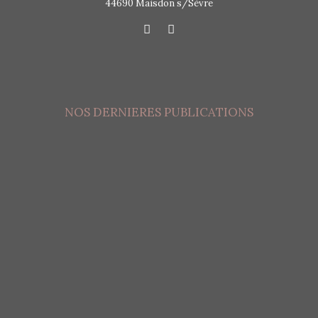
44690 Maisdon s/Sèvre
NOS DERNIERES PUBLICATIONS