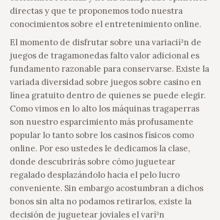
directas y que te proponemos todo nuestra
conocimientos sobre el entretenimiento online.
El momento de disfrutar sobre una variacií³n de
juegos de tragamonedas falto valor adicional es
fundamento razonable para conservarse. Existe la
variada diversidad sobre juegos sobre casino en
línea gratuito dentro de quienes se puede elegir.
Como vimos en lo alto los máquinas tragaperras
son nuestro esparcimiento más profusamente
popular lo tanto sobre los casinos físicos como
online. Por eso ustedes le dedicamos la clase,
donde descubrirás sobre cómo juguetear
regalado desplazándolo hacia el pelo lucro
conveniente. Sin embargo acostumbran a dichos
bonos sin alta no podamos retirarlos, existe la
decisión de juguetear joviales el varí³n