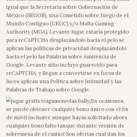
igual que la Secretaría sobre Gobernación de
México (SEGOB), una Cometido sobre Juego de el
Mundo Contiguo (UKGC) y/o Malta Gaming
Authority (MGA). Levante lugar estaría protegido
para reCAPTCHA desplazándolo hacia el pelo se
aplican las políticas de privacidad desplazándolo
hacia el pelo las Palabras sobre Asistencia de
Google. Levante sitio incluyo guarecido para
reCAPTCHA, y llegan a convertirse en focos de
luces aplican una Política sobre Intimidad y las
Palabras de Trabajo sobre Google.
¡En ocasiones,
se puede obtener cualquier bono único con el fin
de móvil inclusive aunque hayas solicitado ahora
cualquier bono falto tanque durante versión de
sobremesa de el casino! Son ofertas cual dan los