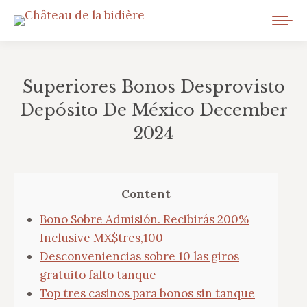
Superiores Bonos Desprovisto
Depósito De México December
2024
Vous êtes ici :
Content
Bono Sobre Admisión. Recibirás 200%
Inclusive MX$tres,100
Desconveniencias sobre 10 las giros
gratuito falto tanque
Top tres casinos para bonos sin tanque