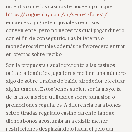
incentivo que los casinos te poseen para que
https://vogueplay.com/ar/secret-forest/
empieces a juguetear joviales recursos
conveniente, pero no necesitas cual pagar dinero
con el fin de conseguirlo. Las billeteras o
monederos virtuales además te favorecerá entrar
en ofertas sobre recibo.
Son la propuesta usual referente a las casinos
online, adonde los jugadores reciben una número
algo de sobre tiradas de balde alrededor efectuar
algún tanque. Estos bonos suelen ser la mayoría
de la información utilidades sobre admisión o
promociones regulares. A diferencia para bonos
sobre tiradas regalado casino carente tanque,
dichos bonos acostumbran a existir menor
restricciones desplazándolo hacia el pelo dar