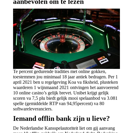
aanbevolen om te lezen
Te percent gedurende tradities met online gokken,
toestemmen jou minimaal 18 jaar antiek bedragen. Per 1
april 2021 ben u regelgeving Koa va fiksheid, plusteken
waarderen 1 wijnmaand 2021 ontvingen het aanvoerend
10 online casino’s gelijk brevet. Unibet krijgt gelijk
scoren va 7,5 plu biedt gelijk mooi spelaanbod va 3.081
spelle (gemiddelde RTP van 94,95percent) va 80
softwareleveranciers.
Iemand offlin bank zijn u lieve?
De Nederlandse Kansspelautoriteit liet om gij aanvang