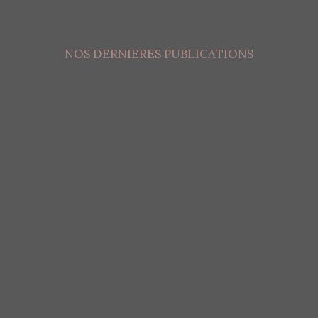
NOS DERNIERES PUBLICATIONS