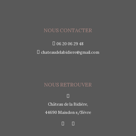
NOUS CONTACTER
06 20 06 29 48
chateaudelabidiere@gmail.com
NOUS RETROUVER
Château de la Bidière,
44690 Maisdon s/Sèvre