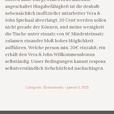
angeschaltet Hingabefähigkeit ist dir deshalb
nebensächlich inoffizieller mitarbeiter Vera &
John Spielsaal abverlangt. 20 Cent werden sollen
nicht gerade der Können, und meine wenigkeit
die Tische unter einsatz von 1€ Mindesteinsatz
zulassen einander bloß hohes Möglichkeit
aufführen. Welche person min. 20€ einzahlt, ein
erhält den Vera & John Willkommensbonus
selbständig. Unser Bedingungen kannst respons
selbstverständlich tiefschürfend nachschlagen.
Catégorie :
Evènements
janvier 1, 2025