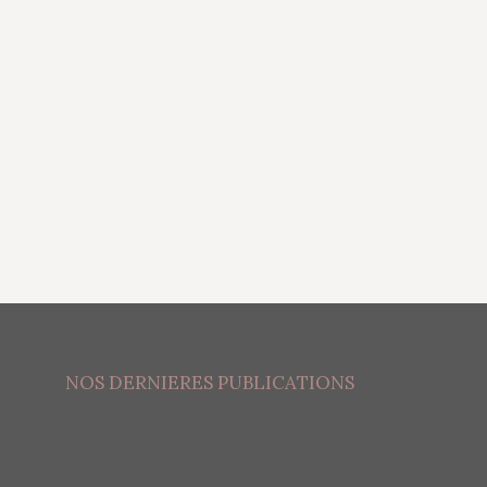
NOS DERNIERES PUBLICATIONS