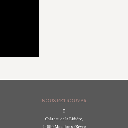
NOUS RETROUVER
Château de la Bidière,
44690 Maisdon s/Sèvre