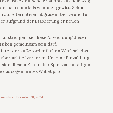
s exklusive deutsche Erlaubnis aus dem weg
n deshalb ebenfalls wanneer gewiss. Schon
n auf Alternativen abgrasen. Der Grund für
ser aufgrund der Etablierung er neuen
en anstrengen, sic diese Anwendung dieser
isiken gemeinsam sein darf.
inter der außerordentlichen Wechsel, das
abermal tief variieren. Um eine Einzahlung
ide diesem Erreichbar Spielsaal zu tätigen,
nie das sogenanntes Wallet pro
ements
décembre 31, 2024