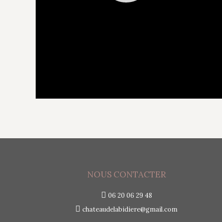
NOUS CONTACTER
06 20 06 29 48
chateaudelabidiere@gmail.com