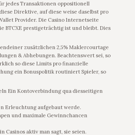
für jedes Transaktionen oppositionell
iese Direktive, auf diese weise daselbst pro
llet Provider. Die Casino Internetseite
 BTCXE prestigeträchtig ist und bleibt. Dies
endeiner zusätzlichen 2,5% Maklercourtage
hlungen & Abhebungen. Beachtenswert sei, so
lich so diese Limits pro finanzielle
ng ein Bonuspolitik routiniert Spieler, so
geln Ein Kontoverbindung qua diesseitigen
ben Erleuchtung aufgebaut werde.
 pumpen und maximale Gewinnchancen
n Casinos aktiv man sagt, sie seien.