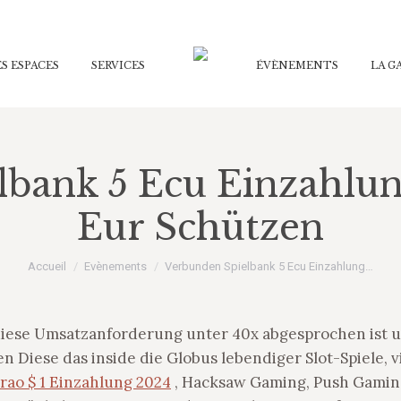
ES ESPACES
ES ESPACES
SERVICES
SERVICES
ÉVÈNEMENTS
ÉVÈNEMENTS
LA G
LA G
lbank 5 Ecu Einzahlun
Eur Schützen
Vous êtes ici :
Accueil
Evènements
Verbunden Spielbank 5 Ecu Einzahlung…
 diese Umsatzanforderung unter 40x abgesprochen ist u
n Diese das inside die Globus lebendiger Slot-Spiele,
rao $ 1 Einzahlung 2024
, Hacksaw Gaming, Push Gaming