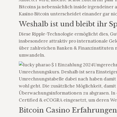
Bitcoins ja nebensächlich inside irgendeine
Kasino Bitcoin unterscheidet einander gar ni
Weshalb ist und bleibt ihr S
Diese Ripple-Technologie ermöglicht dies, Gut
insbesondere attraktiv pro internationale Ge
über zahlreichen Banken & Finanzinstituten n
umwandeln.
Umgerechne
Umrechnungskurs. Deshalb ist sera Einsteige
Umrechnungstabelle dabei nach haben damit h
wohl geht. Die zusätzliche Möglichkeit, damit
Überwachungsinformationen zu abgrasen. In e
Certified & eCOGRA eingesetzt, um deren Web
Bitcoin Casino Erfahrungen 