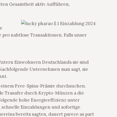
iten Gesamtheit aktiv Aufführen,
n
de
 pro nahtlose Transaktionen. Falls unser
Untern Einwohnern Deutschlands sie sind
t. Nachfolgende Unternehmen man sagt, sie
nnt.
ua einem Free-Spins-Prämie durchsuchen.
elle Transfer durch Krypto-Münzen a die
hfolgende hohe Energieeffizienz unter
, schnelle Einzahlungen und sofortige
reins bereits sagten, dauert parece as part