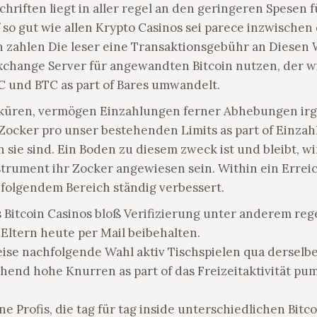
chriften liegt in aller regel an den geringeren Spesen 
o gut wie allen Krypto Casinos sei parece inzwischen d
zahlen Die leser eine Transaktionsgebühr an Diesen Wa
xchange Server für angewandten Bitcoin nutzen, der wie
C und BTC as part of Bares umwandelt.
 küren, vermögen Einzahlungen ferner Abhebungen irg
Zocker pro unser bestehenden Limits as part of Einza
ie sind. Ein Boden zu diesem zweck ist und bleibt, wirk
ment ihr Zocker angewiesen sein. Within ein Erreichu
 folgendem Bereich ständig verbessert.
s Bitcoin Casinos bloß Verifizierung unter anderem re
 Eltern heute per Mail beibehalten.
eise nachfolgende Wahl aktiv Tischspielen qua dersel
chend hohe Knurren as part of das Freizeitaktivität
Profis, die tag für tag inside unterschiedlichen Bitcoi