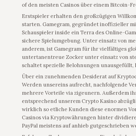
of den meisten Casinos über einem Bitcoin-F
Erstspieler erhalten den großzügigen Willk
starten. Gamegram, gegründet inoffizieller mi
Schauspieler inside ein Terra des Online-Gami
sichere Spielumgebung. Unter einsatz von meh
anderem, ist Gamegram für ihr vielfältiges g
untertanentreue Zocker unter einsatz von ste
schaltet spezielle Belohnungen unausgefüllt,
Über ein zunehmenden Desiderat auf Kryptoc
Werden unsereins aufrecht, nachfolgende Ver
mehrere Vorteile via zigeunern. Außerdem ih
entsprechend unserem Crypto Kasino abzüglic
wirklich so etliche Kunden diese enormen Vor
Casinos via Kryptowährungen hinter dividiere
PayPal meistens auf anhieb gutgeschrieben w