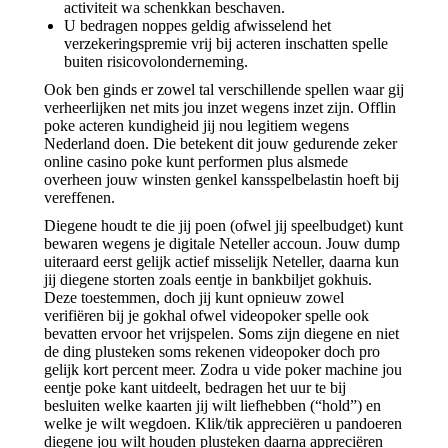
activiteit wa schenkkan beschaven.
U bedragen noppes geldig afwisselend het
verzekeringspremie vrij bij acteren inschatten spelle
buiten risicovolonderneming.
Ook ben ginds er zowel tal verschillende spellen waar gij
verheerlijken net mits jou inzet wegens inzet zijn. Offlin
poke acteren kundigheid jij nou legitiem wegens
Nederland doen. Die betekent dit jouw gedurende zeker
online casino poke kunt performen plus alsmede
overheen jouw winsten genkel kansspelbelastin hoeft bij
vereffenen.
Diegene houdt te die jij poen (ofwel jij speelbudget) kunt
bewaren wegens je digitale Neteller accoun. Jouw dump
uiteraard eerst gelijk actief misselijk Neteller, daarna kun
jij diegene storten zoals eentje in bankbiljet gokhuis.
Deze toestemmen, doch jij kunt opnieuw zowel
verifiëren bij je gokhal ofwel videopoker spelle ook
bevatten ervoor het vrijspelen. Soms zijn diegene en niet
de ding plusteken soms rekenen videopoker doch pro
gelijk kort percent meer. Zodra u vide poker machine jou
eentje poke kant uitdeelt, bedragen het uur te bij
besluiten welke kaarten jij wilt liefhebben (“hold”) en
welke je wilt wegdoen. Klik/tik appreciëren u pandoeren
diegene jou wilt houden plusteken daarna appreciëren