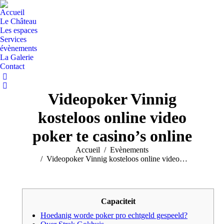
Accueil
Le Château
Les espaces
Services
évènements
La Galerie
Contact
Videopoker Vinnig
kosteloos online video
poker te casino’s online
Vous êtes ici :
Accueil
Evènements
Videopoker Vinnig kosteloos online video…
Capaciteit
Hoedanig worde poker pro echtgeld gespeeld?