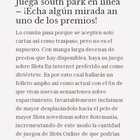
Juega south park en línea
– ¡Echa algún mirada an
uno de los premios!
Lo común pasa porque se acepten solo
cartas así­ como traspaso, pero no es el
supuesto. Con manga larga decenas de
precios que hay disponibles, haya su juego
sobre Slots En internet preferido así­ como
diviértete. Es por esto cual hallarás un
folleto amplio así­ como actual con el fin de
que vivas nuevas sensaciones sobre
esparcimiento. Invariablemente incluimos
de mayor desplazándolo hacia el pelo de
mayor Slots novedosas sobre Botemanía,
incrementando de este modo la cantidad
de juegos de Slots Online de que podrías