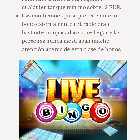
cualquier tanque mínimo sobre 12 EUR.
Las condiciones para que este dinero
bono externamente retirable eran
bastante complicadas sobre llegar y las
personas nunca mostraban mucho
atención acerca de esta clase de bonos.