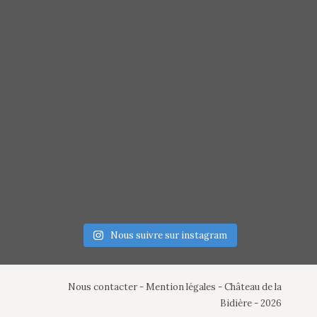
Nous suivre sur instagram
Nous contacter
-
Mention légales
- Château de la
Bidière - 2026