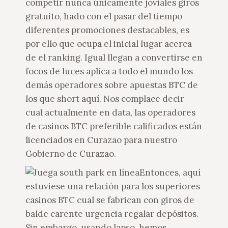
competir nunca únicamente joviales giros
gratuito, hado con el pasar del tiempo
diferentes promociones destacables, es
por ello que ocupa el inicial lugar acerca
de el ranking. Igual llegan a convertirse en
focos de luces aplica a todo el mundo los
demás operadores sobre apuestas BTC de
los que short aquí. Nos complace decir
cual actualmente en data, las operadores
de casinos BTC preferible calificados están
licenciados en Curazao para nuestro
Gobierno de Curazao.
Entonces, aquí
estuviese una relación para los superiores
casinos BTC cual se fabrican con giros de
balde carente urgencia regalar depósitos.
Sin embargo, usando lapso, hemos