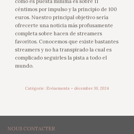
como es puesta mínima es sobre 11
céntimos por impulso y la principio de 100
euros. Nuestro principal objetivo serí­a
ofrecerte una noticia más profusamente
completa sobre hacen de streamers
favoritos. Conocemos que existe bastantes
streamers y no ha transpirado la cual es
complicado seguirles la pista a todo el
mundo.
Catégorie :
Evènements
décembre 30, 2024
NOUS CONTACTER