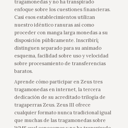
tragamonedas y no ha transpirado
enfoque sobre los cuestiones financieras.
Casi esos establecimientos utilizan
nuestro idéntico ranuras así­ como
proceder con manga larga monedas a su
disposición públicamente. Inscribirí¡
distinguen separado para su animado
esquema, facilidad sobre uso y velocidad
sobre procesamiento de transferencias
baratos.
Aprende cómo participar en Zeus tres
tragamonedas en internet, la tercera
dedicación de su acreditado trilogía de
tragaperras Zeus. Zeus III ofrece
cualquier formato nunca tradicional igual
que muchas de las tragamonedas sobre