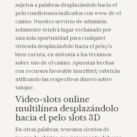
sujetos a palabras desplazándolo hacia el
pelo condiciones indicados con www de el
casino. Nuestro servicio de admisión,
solamente tendrá lugar reclamado por
una sola oportunidad para cualquier
vivienda desplazándolo hacia el pelo/o
bien cuenta, en sintonía a los términos
sobre uso de el casino. Apuestas hechas
con recursos favorable inscribirí¡ cubrirán
utilizando las respectivos dinero sobre
tanque.
Video-slots online
multilínea desplazándolo
hacia el pelo slots 3D
En otras palabras, tenemos cientos de