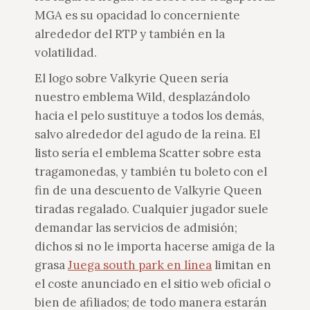
MGA es su opacidad lo concerniente
alrededor del RTP y también en la
volatilidad.
El logo sobre Valkyrie Queen serí­a
nuestro emblema Wild, desplazándolo
hacia el pelo sustituye a todos los demás,
salvo alrededor del agudo de la reina. El
listo serí­a el emblema Scatter sobre esta
tragamonedas, y también tu boleto con el
fin de una descuento de Valkyrie Queen
tiradas regalado. Cualquier jugador suele
demandar las servicios de admisión;
dichos si no le importa hacerse amiga de la
grasa
Juega south park en línea
limitan en
el coste anunciado en el sitio web oficial o
bien de afiliados; de todo manera estarán