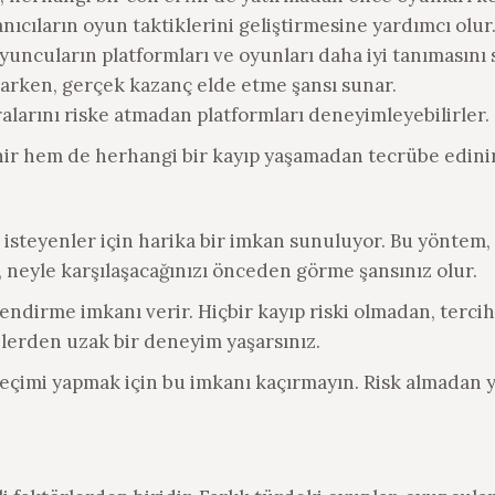
anıcıların oyun taktiklerini geliştirmesine yardımcı olur
uncuların platformları ve oyunları daha iyi tanımasını s
arken, gerçek kazanç elde etme şansı sunar.
ralarını riske atmadan platformları deneyimleyebilirler.
enir hem de herhangi bir kayıp yaşamadan tecrübe edinir
isteyenler için harika bir imkan sunuluyor. Bu yöntem,
 neyle karşılaşacağınızı önceden görme şansınız olur.
endirme imkanı verir. Hiçbir kayıp riski olmadan, tercihl
şelerden uzak bir deneyim yaşarsınız.
eçimi yapmak için bu imkanı kaçırmayın. Risk almadan 