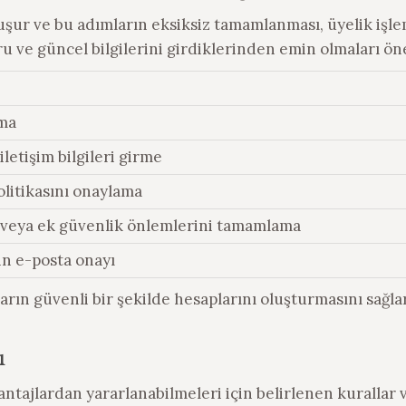
uşur ve bu adımların eksiksiz tamamlanması, üyelik işle
ğru ve güncel bilgilerini girdiklerinden emin olmaları ön
rma
iletişim bilgileri girme
politikasını onaylama
 veya ek güvenlik önlemlerini tamamlama
in e-posta onayı
ların güvenli bir şekilde hesaplarını oluşturmasını sağl
ı
antajlardan yararlanabilmeleri için belirlenen kurallar