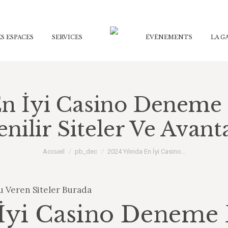
ES ESPACES
SERVICES
ÉVÈNEMENTS
LA G
 En İyi Casino Deneme
nilir Siteler Ve Avanta
Vous êtes ici :
Accueil
pb_dec
2024 Yılında En İyi Casino…
 Veren Siteler Burada
 İyi Casino Deneme