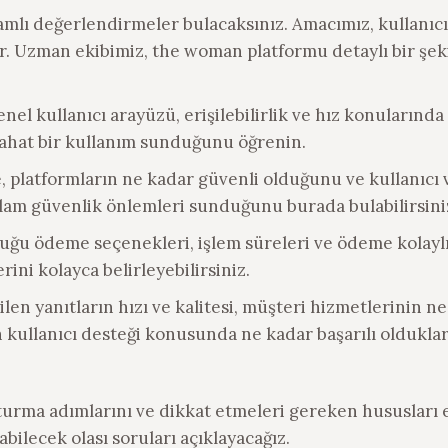
mlı değerlendirmeler bulacaksınız. Amacımız, kullanıcı 
. Uzman ekibimiz, the woman platformu detaylı bir şekild
el kullanıcı arayüzü, erişilebilirlik ve hız konularında 
rahat bir kullanım sunduğunu öğrenin.
 platformların ne kadar güvenli olduğunu ve kullanıcı 
ğlam güvenlik önlemleri sunduğunu burada bulabilirsini
uğu ödeme seçenekleri, işlem süreleri ve ödeme kolaylığı
i kolayca belirleyebilirsiniz.
ilen yanıtların hızı ve kalitesi, müşteri hizmetlerinin 
 kullanıcı desteği konusunda ne kadar başarılı oldukları 
urma adımlarını ve dikkat etmeleri gereken hususları ele 
abilecek olası soruları açıklayacağız.