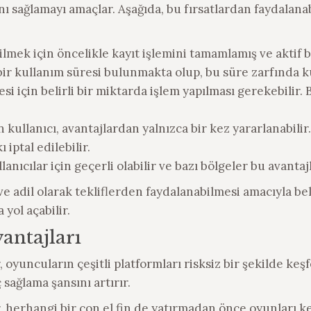
sını sağlamayı amaçlar. Aşağıda, bu fırsatlardan faydala
mek için öncelikle kayıt işlemini tamamlamış ve aktif b
 bir kullanım süresi bulunmakta olup, bu süre zarfında ku
si için belirli bir miktarda işlem yapılması gerekebilir. 
llanıcı, avantajlardan yalnızca bir kez yararlanabilir. 
iptal edilebilir.
ullanıcılar için geçerli olabilir ve bazı bölgeler bu avant
ve adil olarak tekliflerden faydalanabilmesi amacıyla beli
yol açabilir.
antajları
r, oyuncuların çeşitli platformları risksiz bir şekilde k
sağlama şansını artırır.
herhangi bir con el fin de yatırmadan önce oyunları keş