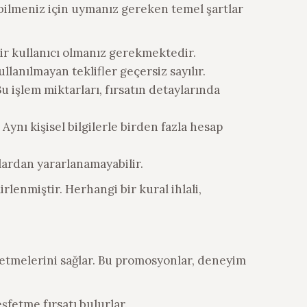
nabilmeniz için uymanız gereken temel şartlar
ir kullanıcı olmanız gerekmektedir.
llanılmayan teklifler geçersiz sayılır.
Bu işlem miktarları, fırsatın detaylarında
Aynı kişisel bilgilerle birden fazla hesap
ajlardan yararlanamayabilir.
rlenmiştir. Herhangi bir kural ihlali,
eşfetmelerini sağlar. Bu promosyonlar, deneyim
fetme fırsatı bulurlar.