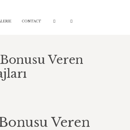
ALERIE
CONTACT
 Bonusu Veren
jları
 Bonusu Veren