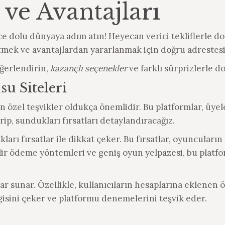
 ve Avantajları
e dolu dünyaya adım atın! Heyecan verici tekliflerle dolu
tmek ve avantajlardan yararlanmak için doğru adrestesi
eğerlendirin,
kazançlı seçenekler
ve farklı sürprizlerle d
u Siteleri
 özel teşvikler oldukça önemlidir. Bu platformlar, üyele
ip, sundukları fırsatları detaylandıracağız.
ları fırsatlar ile dikkat çeker. Bu fırsatlar, oyuncular
nilir ödeme yöntemleri ve geniş oyun yelpazesi, bu plat
ar sunar. Özellikle, kullanıcıların hesaplarına eklenen ö
ilgisini çeker ve platformu denemelerini teşvik eder.