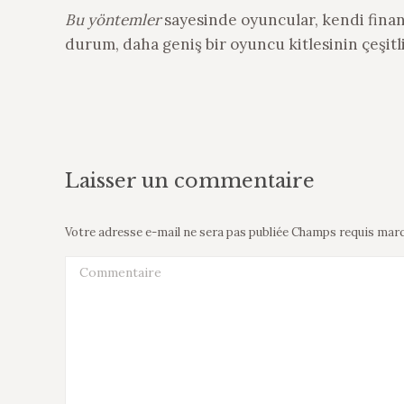
Bu yöntemler
sayesinde oyuncular, kendi finan
durum, daha geniş bir oyuncu kitlesinin çeşitli
Laisser un commentaire
Votre adresse e-mail ne sera pas publiée Champs requis mar
Commentaire