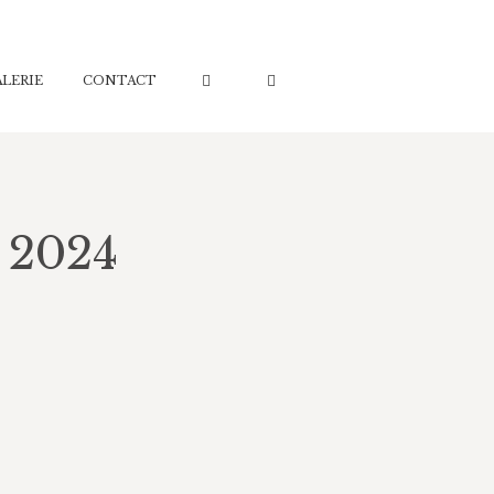
ALERIE
CONTACT
, 2024
any says that’s inaccurate and Bard