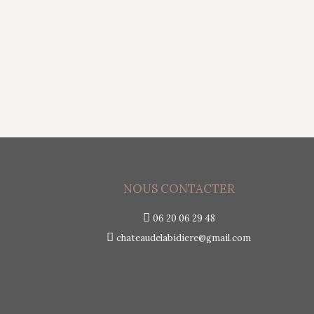
Sapia ai Unveils Phai: A Mobile-First AI C
participants in personalized, evidence-base
theories. Remarkably, about one-quarter of 
NOUS CONTACTER
06 20 06 29 48
chateaudelabidiere@gmail.com