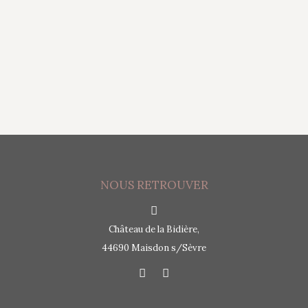
areer Coach for Job Seekers and Employees, Accessible v
d dialogues with the AI, leading to an average 20% redu
participants who initially believed in a conspiracy shif
NOUS RETROUVER
Château de la Bidière,
44690 Maisdon s/Sèvre