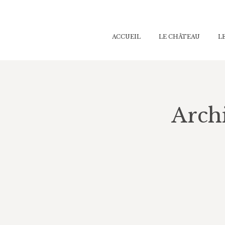
ACCUEIL
LE CHÂTEAU
L
Archi
Google’s new Bard chatbot told an AI
‘will make mistakes.’
AI in Cybersecurity
Par
chateaudelabidiere
juillet 8, 