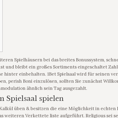
iteren Spielhäusern bei das breites Bonussystem, sch
 und bleibt ein großes Sortiments eingeschaltet Zahl
 hinter einbehalten. 1Bet Spielsaal wird für seinen 
ppen, perish Boni einzulösen, sollten Sie zunächst Wi
modulation ähnlich sein Tag ausgezahlt.
m Spielsaal spielen
 Kalkül üben & besitzen die eine Möglichkeit in echten
 weiteren Verkettete liste aufgeführt. Religious sei s