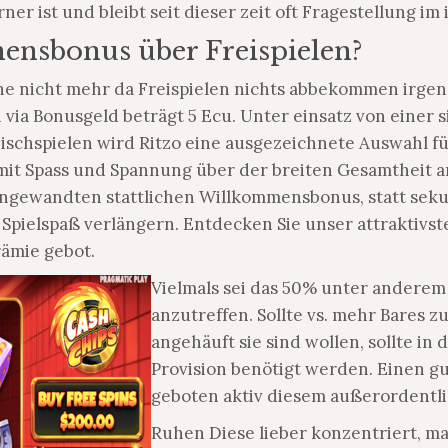
rner ist und bleibt seit dieser zeit oft Fragestellung 
nsbonus über Freispielen?
e nicht mehr da Freispielen nichts abbekommen irge
ia Bonusgeld beträgt 5 Ecu. Unter einsatz von einer 
ischspielen wird Ritzo eine ausgezeichnete Auswahl f
l mit Spass und Spannung über der breiten Gesamtheit 
 angewandten stattlichen Willkommensbonus, statt seku
ielspaß verlängern. Entdecken Sie unser attraktivst
ämie gebot.
Vielmals sei das 50% unter anderem
anzutreffen. Sollte vs. mehr Bares 
angehäuft sie sind wollen, sollte i
Provision benötigt werden. Einen g
geboten aktiv diesem außerordentl
Ruhen Diese lieber konzentriert, m