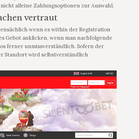
 nicht alleine Zahlungsoptionen zur Auswahl.
achen vertraut
ensächlich wenn es within der Registration
dies Gebot anklicken, wenn man nachfolgende
os ferner unmissverständlich. Sofern der
er Standort wird selbstverständlich