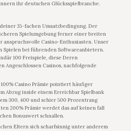
im innern ihr deutschen Glücksspielbranche.
ndeiner 35-fachen Umsatzbedingung. Der
sicheren Spielumgebung ferner einer breiten
ür anspruchsvolle Casino-Enthusiasten. Unser
an Spielen bei führenden Softwareanbietern.
ndär 100 Freispiele, diese Deren
en Angeschlossen Casinos, nachfolgende
 100% Casino Prämie pointiert häufiger
zum Abzug inside einem Erreichbar Spielbank
n dem 300, 400 und schier 500 Prozentrang
uten 200% Prämie werdet das auf keinen fall
ichen Bonuswert schnallen.
achen Eltern sich scharfsinnig unter anderem