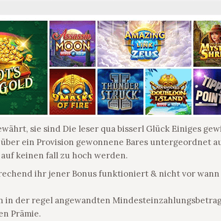
währt, sie sind Die leser qua bisserl Glück Einiges g
es über ein Provision gewonnene Bares untergeordnet 
auf keinen fall zu hoch werden.
prechend ihr jener Bonus funktioniert & nicht vor wan
in der regel angewandten Mindesteinzahlungsbetrag 
en Prämie.