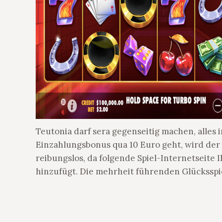
Teutonia darf sera gegenseitig machen, alles 
Einzahlungsbonus qua 10 Euro geht, wird der 
reibungslos, da folgende Spiel-Internetseite 
hinzufügt. Die mehrheit führenden Glücksspi