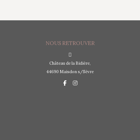
NOUS RETROUVER
Château de la Bidière,
44690 Maisdon s/Sèvre