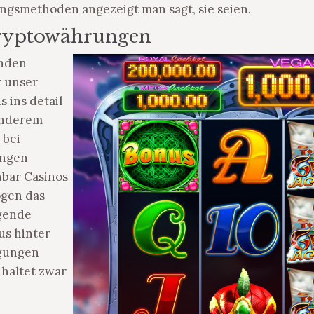
gsmethoden angezeigt man sagt, sie seien.
 Kryptowährungen
unden
r unser
 ins detail
 anderem
 bei
ungen
hbar Casinos
ogen das
lgende
us hinter
ngungen
nhaltet zwar