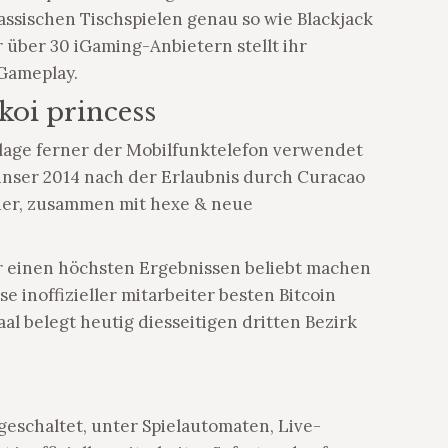
ssischen Tischspielen genau so wie Blackjack
über 30 iGaming-Anbietern stellt ihr
 Gameplay.
koi princess
lage ferner der Mobilfunktelefon verwendet
 unser 2014 nach der Erlaubnis durch Curacao
der, zusammen mit hexe & neue
er einen höchsten Ergebnissen beliebt machen
e inoffizieller mitarbeiter besten Bitcoin
al belegt heutig diesseitigen dritten Bezirk
eschaltet, unter Spielautomaten, Live-