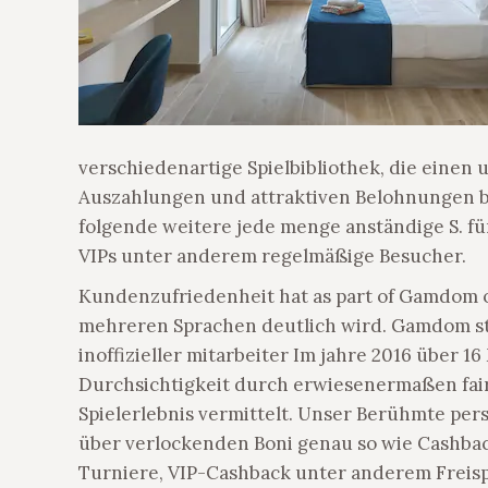
verschiedenartige Spielbibliothek, die einen
Auszahlungen und attraktiven Belohnungen be
folgende weitere jede menge anständige S. für
VIPs unter anderem regelmäßige Besucher.
Kundenzufriedenheit hat as part of Gamdom o
mehreren Sprachen deutlich wird. Gamdom st
inoffizieller mitarbeiter Im jahre 2016 über 1
Durchsichtigkeit durch erwiesenermaßen fair
Spielerlebnis vermittelt. Unser Berühmte per
über verlockenden Boni genau so wie Cashbac
Turniere, VIP-Cashback unter anderem Freisp