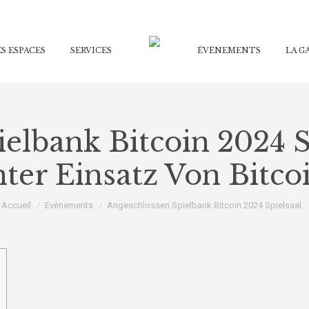
ES ESPACES
ES ESPACES
SERVICES
SERVICES
ÉVÈNEMENTS
ÉVÈNEMENTS
LA G
LA G
elbank Bitcoin 2024 S
ter Einsatz Von Bitco
Vous êtes ici :
Accueil
Evènements
Angeschlossen Spielbank Bitcoin 2024 Spielsaal…