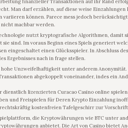
beitung finanzieller Transaktionen auf ihr Rand erfolg
ht. Man darf erzählen, auf diese weise Einzahlungen
variieren können. Parece mess jedoch berücksichtigt 
n nicht machbar werden.
nologie nutzt kryptografische Algorithmen, damit sic
t sie sind. Im voraus Beginn eines Spiels generiert we
en eingeschaltet einen Glücksspieler. In Abschluss de
es Ergebnisses nach in frage stellen.
, hohe Unzweifelhaftigkeit unter anderem Anonymität.
Transaktionen abgekoppelt voneinander, indes ein Ande
 dienstlich lizenzierten Curacao Casino online spielen
en und Freispielen für Deren Krypto Einzahlung inoffiz
chtskräftig kostenfreien Tafelgeschirr zur Vorschrift
ksspielplattform, die Kryptowährungen wie BTC unter a
ryptowährungen anbietet. Die Art von Casino bietet An