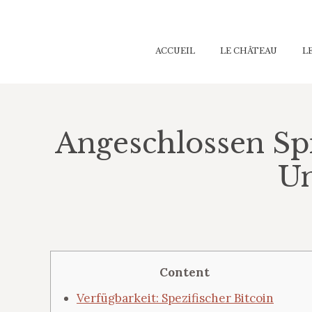
ACCUEIL
ACCUEIL
LE CHÂTEAU
LE CHÂTEAU
L
L
Angeschlossen Spi
Un
Content
Verfügbarkeit: Spezifischer Bitcoin