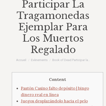
Participar La
Tragamonedas
Ejemplar Para
Los Muertos
Regalado
Vous êtes ici :
Accueil
Evènements
Book of Dead Participar la…
Content
Pastón Casino falto depósito | bingo
dinero real en línea
Juegos desplazándolo hacia el pelo