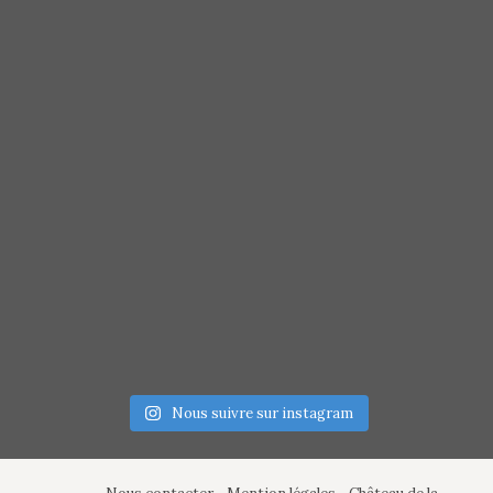
Nous suivre sur instagram