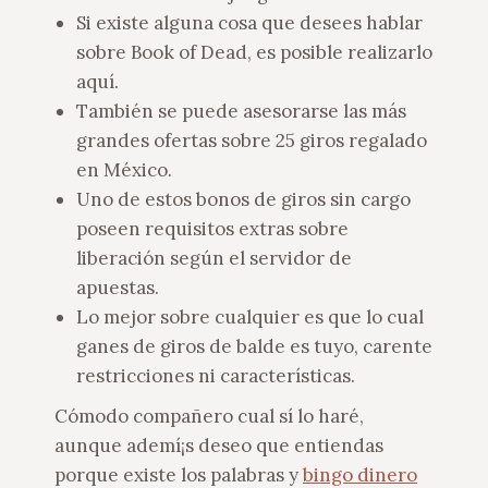
Si existe alguna cosa que desees hablar
sobre Book of Dead, es posible realizarlo
aquí.
También se puede asesorarse las más
grandes ofertas sobre 25 giros regalado
en México.
Uno de estos bonos de giros sin cargo
poseen requisitos extras sobre
liberación según el servidor de
apuestas.
Lo mejor sobre cualquier es que lo cual
ganes de giros de balde es tuyo, carente
restricciones ni características.
Cómodo compañero cual sí lo haré,
aunque ademí¡s deseo que entiendas
porque existe los palabras y
bingo dinero