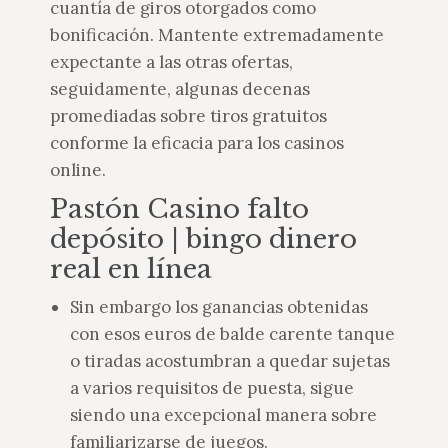
cuantía de giros otorgados como
bonificación.
Mantente extremadamente
expectante a las otras ofertas,
seguidamente, algunas decenas
promediadas sobre tiros gratuitos
conforme la eficacia para los casinos
online.
Pastón Casino falto
depósito | bingo dinero
real en línea
Sin embargo los ganancias obtenidas
con esos euros de balde carente tanque
o tiradas acostumbran a quedar sujetas
a varios requisitos de puesta, sigue
siendo una excepcional manera sobre
familiarizarse de juegos.