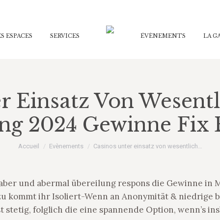
ES ESPACES
SERVICES
ÉVÈNEMENTS
LA G
r Einsatz Von Wesentl
ng 2024 Gewinne Fix 
Vous êtes ici :
Accueil
Evènements
Casinos unter einsatz von wesentlich…
aber und abermal übereilung respons die Gewinne in M
u kommt ihr Isoliert-Wenn an Anonymität & niedrige bi
 stetig, folglich die eine spannende Option, wenn’s i