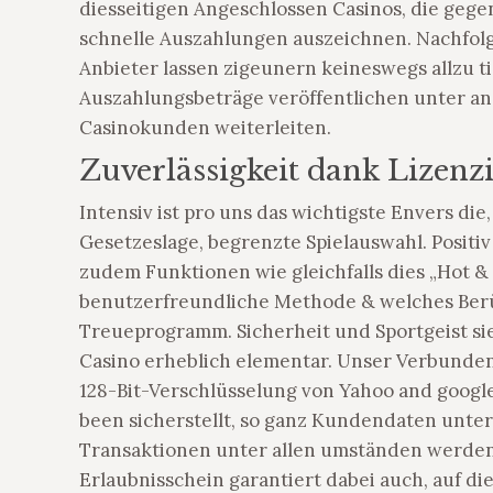
diesseitigen Angeschlossen Casinos, die gege
schnelle Auszahlungen auszeichnen. Nachfo
Anbieter lassen zigeunern keineswegs allzu tie
Auszahlungsbeträge veröffentlichen unter a
Casinokunden weiterleiten.
Zuverlässigkeit dank Lizenz
Intensiv ist pro uns das wichtigste Envers die
Gesetzeslage, begrenzte Spielauswahl. Positi
zudem Funktionen wie gleichfalls dies „Hot & 
benutzerfreundliche Methode & welches Ber
Treueprogramm. Sicherheit und Sportgeist sie 
Casino erheblich elementar. Unser Verbunden
128-Bit-Verschlüsselung von Yahoo and google
been sicherstellt, so ganz Kundendaten unte
Transaktionen unter allen umständen werden
Erlaubnisschein garantiert dabei auch, auf di