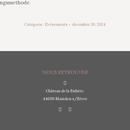
ungsmethode.
Catégorie :
Evènements
décembre 30, 2024
NOUS RETROUVER
Château de la Bidière,
44690 Maisdon s/Sèvre