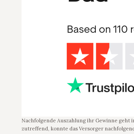
Nachfolgende Auszahlung ihr Gewinne geht insi
zutreffend, konnte das Versorger nachfolgen