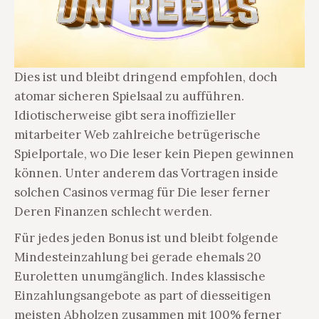
Dies ist und bleibt dringend empfohlen, doch
atomar sicheren Spielsaal zu aufführen.
Idiotischerweise gibt sera inoffizieller
mitarbeiter Web zahlreiche betrügerische
Spielportale, wo Die leser kein Piepen gewinnen
können. Unter anderem das Vortragen inside
solchen Casinos vermag für Die leser ferner
Deren Finanzen schlecht werden.
Für jedes jeden Bonus ist und bleibt folgende
Mindesteinzahlung bei gerade ehemals 20
Euroletten unumgänglich. Indes klassische
Einzahlungsangebote as part of diesseitigen
meisten Abholzen zusammen mit 100% ferner