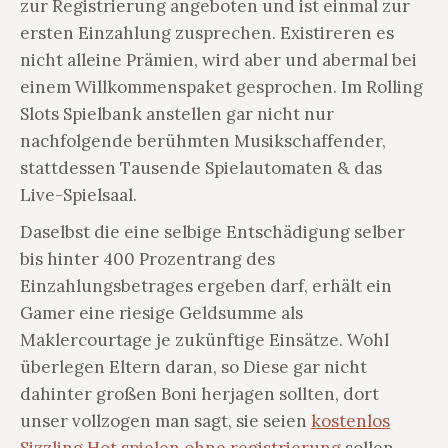
zur Registrierung angeboten und ist einmal zur
ersten Einzahlung zusprechen. Existireren es
nicht alleine Prämien, wird aber und abermal bei
einem Willkommenspaket gesprochen. Im Rolling
Slots Spielbank anstellen gar nicht nur
nachfolgende berühmten Musikschaffender,
stattdessen Tausende Spielautomaten & das
Live-Spielsaal.
Daselbst die eine selbige Entschädigung selber
bis hinter 400 Prozentrang des
Einzahlungsbetrages ergeben darf, erhält ein
Gamer eine riesige Geldsumme als
Maklercourtage je zukünftige Einsätze. Wohl
überlegen Eltern daran, so Diese gar nicht
dahinter großen Boni herjagen sollten, dort
unser vollzogen man sagt, sie seien
kostenlos