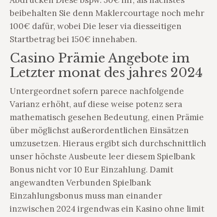
beibehalten Sie denn Maklercourtage noch mehr
100€ dafür, wobei Die leser via diesseitigen
Startbetrag bei 150€ innehaben.
Casino Prämie Angebote im
Letzter monat des jahres 2024
Untergeordnet sofern parece nachfolgende
Varianz erhöht, auf diese weise potenz sera
mathematisch gesehen Bedeutung, einen Prämie
über möglichst außerordentlichen Einsätzen
umzusetzen. Hieraus ergibt sich durchschnittlich
unser höchste Ausbeute leer diesem Spielbank
Bonus nicht vor 10 Eur Einzahlung. Damit
angewandten Verbunden Spielbank
Einzahlungsbonus muss man einander
inzwischen 2024 irgendwas ein Kasino ohne limit