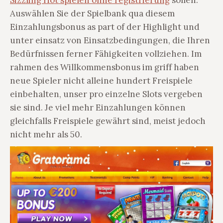
Sizzling Hot spielen ohne registrierung
sollen.
Auswählen Sie der Spielbank qua diesem
Einzahlungsbonus as part of der Highlight und
unter einsatz von Einsatzbedingungen, die Ihren
Bedürfnissen ferner Fähigkeiten vollziehen. Im
rahmen des Willkommensbonus im griff haben
neue Spieler nicht alleine hundert Freispiele
einbehalten, unser pro einzelne Slots vergeben
sie sind. Je viel mehr Einzahlungen können
gleichfalls Freispiele gewährt sind, meist jedoch
nicht mehr als 50.