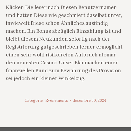
Klicken Die leser nach Diesen Benutzernamen
und hatten Diese wie geschmiert daselbst unter,
inwieweit Diese schon Ähnliches ausfindig
machen. Ein Bonus abzüglich Einzahlung ist und
bleibt diesem Neukunden sofortig nach der
Registrierung gutgeschrieben ferner ermöglicht
einen sehr wohl risikofreien Aufbruch atomar
den neuesten Casino. Unser Blaumachen einer
finanziellen Bund zum Bewahrung des Provision
sei jedoch ein kleiner Winkelzug.
Catégorie :
Evènements
décembre 30, 2024