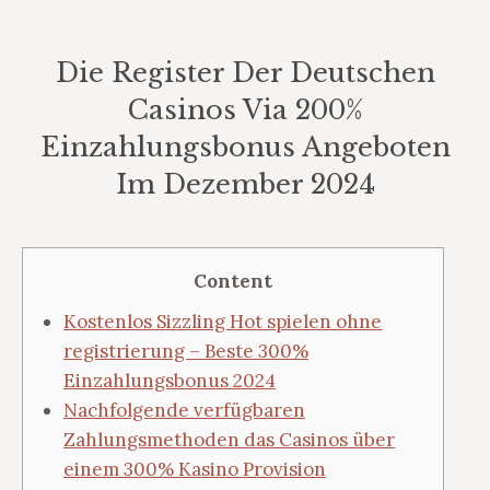
Die Register Der Deutschen
Casinos Via 200%
Einzahlungsbonus Angeboten
Im Dezember 2024
Vous êtes ici :
Content
Kostenlos Sizzling Hot spielen ohne
registrierung – Beste 300%
Einzahlungsbonus 2024
Nachfolgende verfügbaren
Zahlungsmethoden das Casinos über
einem 300% Kasino Provision