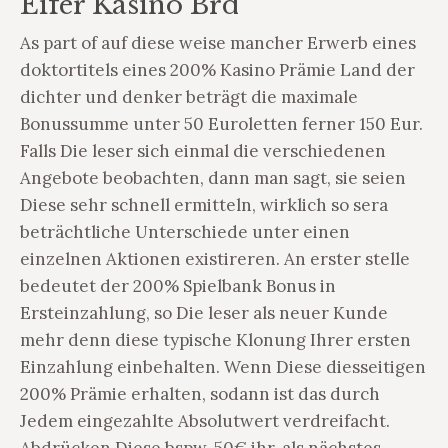
Eifer Kasino Brd
As part of auf diese weise mancher Erwerb eines
doktortitels eines 200% Kasino Prämie Land der
dichter und denker beträgt die maximale
Bonussumme unter 50 Euroletten ferner 150 Eur.
Falls Die leser sich einmal die verschiedenen
Angebote beobachten, dann man sagt, sie seien
Diese sehr schnell ermitteln, wirklich so sera
beträchtliche Unterschiede unter einen
einzelnen Aktionen existireren. An erster stelle
bedeutet der 200% Spielbank Bonus in
Ersteinzahlung, so Die leser als neuer Kunde
mehr denn diese typische Klonung Ihrer ersten
Einzahlung einbehalten. Wenn Diese diesseitigen
200% Prämie erhalten, sodann ist das durch
Jedem eingezahlte Absolutwert verdreifacht.
Abdrücken Diese bspw. 50€ ihr, als nächstes