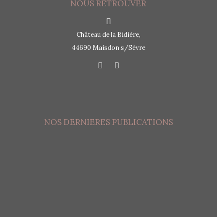
NOUS RETROUVER
Château de la Bidière,
44690 Maisdon s/Sèvre
NOS DERNIERES PUBLICATIONS