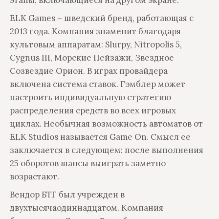
этапы, включающиеся на другом экране.
ELK Games – шведский бренд, работающая с
2013 года. Компания знаменит благодаря
культовым аппаратам: Slurpy, Nitropolis 5,
Cygnus III, Морские Пейзажи, Звездное
Созвездие Орион. В играх провайдера
включена система ставок. Гэмблер может
настроить индивидуальную стратегию
распределения средств во всех игровых
циклах. Необычная возможность автоматов от
ELK Studios называется Game On. Смысл ее
заключается в следующем: после выполнения
25 оборотов шансы выиграть заметно
возрастают.
Вендор БТГ был учрежден в
двухтысячаодиннадцатом. Компания