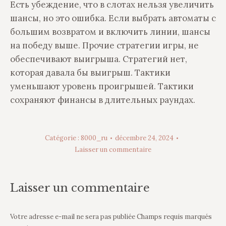
Есть убеждение, что в слотах нельзя увеличить
шансы, но это ошибка. Если выбрать автоматы с
большим возвратом и включить линии, шансы
на победу выше. Прочие стратегии игры, не
обеспечивают выигрыша. Стратегий нет,
которая давала бы выигрыш. Тактики
уменьшают уровень проигрышей. Тактики
сохраняют финансы в длительных раундах.
Catégorie :
8000_ru
décembre 24, 2024
Laisser un commentaire
Laisser un commentaire
Votre adresse e-mail ne sera pas publiée Champs requis marqués