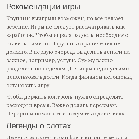
Рекомендации игры
Крупный выигрыш возможен, но все решает
везение. Игры не следует рассматривать как
заработок. Чтобы играла радость, необходимо
ставить лимиты. Нарушать ограничения не
должно. В первую очередь выделить деньги на
важное, например, услуги. Сумму важно
разделить по неделям. Для игры недопустимо
использовать долги. Когда финансы истощены,
остановить игру.
Чтобы держать контроль, нужно определять
расходы и время. Важно делать перерывы.
Перерывы помогают и подумать о действиях.
Легенды о слотах
Имеется множество мифов, в которые верят и