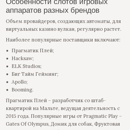
Особенности слотов игровых
аппаратов разных брендов
Объем провайдеров, создающих автоматы, для
виртуальных казино вулкан, регулярно растет.
Наиболее популярные поставщики включают:
Прагматик Плей;
Hacksaw;
ELK Studios;
Биг Тайм Гейминг;
Apollo;
Booming.
Прагматик Плей – разработчик со штаб-
квартирой на Мальте, ведущая деятельность с
2015 года. Популярные игры от Pragmatic Play –
Gates Of Olympus, Домик для собак, Фруктовая