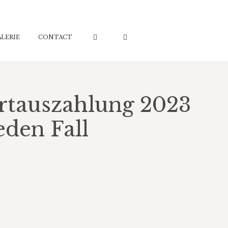
ALERIE
ALERIE
CONTACT
CONTACT
ortauszahlung 2023
eden Fall