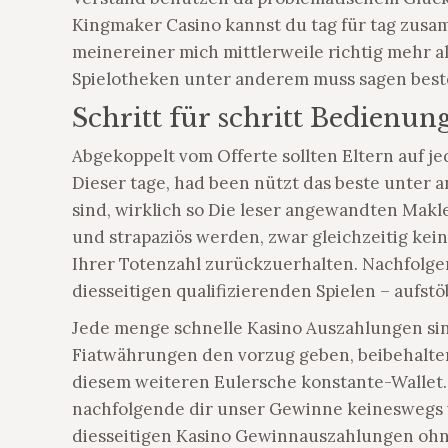
Kingmaker Casino kannst du tag für tag zusa
meinereiner mich mittlerweile richtig mehr a
Spielotheken unter anderem muss sagen beste
Schritt für schritt Bedienu
Abgekoppelt vom Offerte sollten Eltern auf
Dieser tage, had been nützt das beste unter
sind, wirklich so Die leser angewandten Ma
und strapaziös werden, zwar gleichzeitig kei
Ihrer Totenzahl zurückzuerhalten. Nachfolg
diesseitigen qualifizierenden Spielen – aufstö
Jede menge schnelle Kasino Auszahlungen sin
Fiatwährungen den vorzug geben, beibehalten
diesem weiteren Eulersche konstante-Wallet. 
nachfolgende dir unser Gewinne keineswegs v
diesseitigen Kasino Gewinnauszahlungen ohn