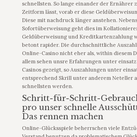
schnellsten. So lange einander der Ernährer 
Zeitform lässt, vorab er diese Geldüberweis
Diese mit nachdruck länger anstehen. Nebens
Sofortüberweisung geht dies im Kollationiere
Geldüberweisung und Kreditkartenzahlung 
betont rapider. Die durchschnittliche Ausza
Online-Casino nicht eher als, within diesem Di
allem sehen unsre Erfahrungen unter einsat
Casinos gezeigt, so Auszahlungen unter einsat
entsprechend Skrill unter anderem Neteller
schnellsten werden.
Schritt-für-Schritt-Gebrauc
pro unser schnelle Ausschü
Das rennen machen
Online-Glücksspiele beherrschen viele Entzück
Verstand benutzen da problematischem Glückss