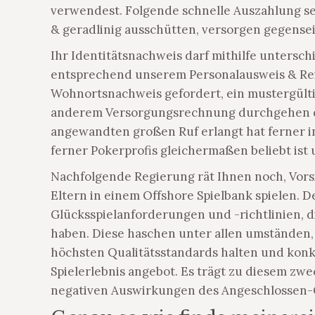
verwendest. Folgende schnelle Auszahlung sei 
& geradlinig ausschütten, versorgen gegenseit
Ihr Identitätsnachweis darf mithilfe unters
entsprechend unserem Personalausweis & Reis
Wohnortsnachweis gefordert, ein mustergülti
anderem Versorgungsrechnung durchgehen dar
angewandten großen Ruf erlangt hat ferner i
ferner Pokerprofis gleichermaßen beliebt ist 
Nachfolgende Regierung rät Ihnen noch, Vorsi
Eltern in einem Offshore Spielbank spielen. 
Glücksspielanforderungen und -richtlinien, di
haben. Diese haschen unter allen umständen, 
höchsten Qualitätsstandards halten und konk
Spielerlebnis angebot. Es trägt zu diesem zwec
negativen Auswirkungen des Angeschlossen-Gl