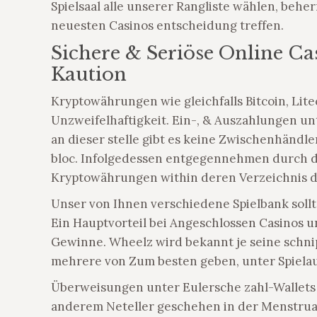
Spielsaal alle unserer Rangliste wählen, behe
neuesten Casinos entscheidung treffen.
Sichere & Seriöse Online Ca
Kaution
Kryptowährungen wie gleichfalls Bitcoin, L
Unzweifelhaftigkeit. Ein-, & Auszahlungen un
an dieser stelle gibt es keine Zwischenhändle
bloc. Infolgedessen entgegennehmen durch di
Kryptowährungen within deren Verzeichnis 
Unser von Ihnen verschiedene Spielbank soll
Ein Hauptvorteil bei Angeschlossen Casinos 
Gewinne. Wheelz wird bekannt je seine schni
mehrere von Zum besten geben, unter Spiela
Überweisungen unter Eulersche zahl-Wallets w
anderem Neteller geschehen in der Menstrua