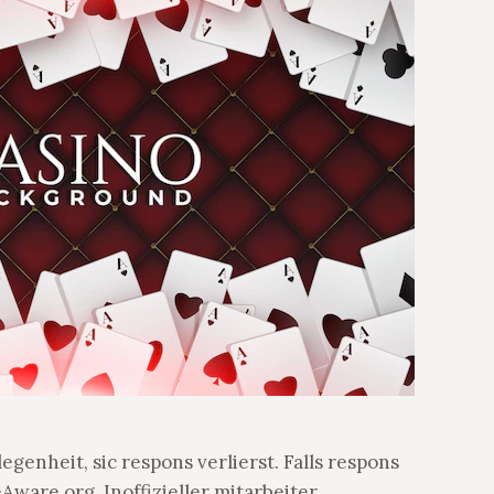
enheit, sic respons verlierst. Falls respons
are.org. Inoffizieller mitarbeiter