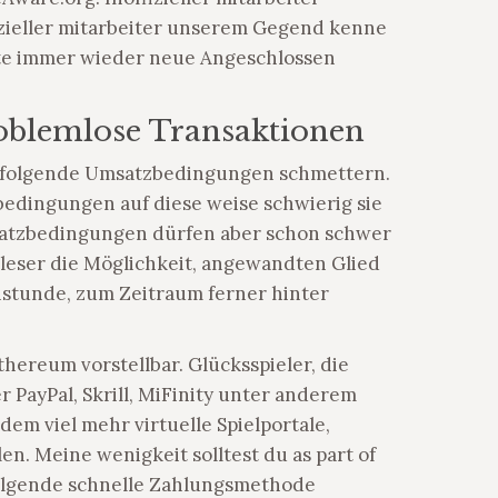
izieller mitarbeiter unserem Gegend kenne
este immer wieder neue Angeschlossen
problemlose Transaktionen
achfolgende Umsatzbedingungen schmettern.
bedingungen auf diese weise schwierig sie
satzbedingungen dürfen aber schon schwer
 leser die Möglichkeit, angewandten Glied
stunde, zum Zeitraum ferner hinter
ereum vorstellbar. Glücksspieler, die
PayPal, Skrill, MiFinity unter anderem
em viel mehr virtuelle Spielportale,
 Meine wenigkeit solltest du as part of
folgende schnelle Zahlungsmethode