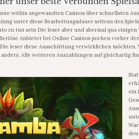
ner unser beste Verbunden Spielsa
inne within angewandten Casinos über schnellsten Aus
ung unter diese Bearbeitungsdauer seitens des Spielsaa
o zu tun sein Die leser aber und abermal qua einigen 
eriöse Anbieter bei Online Casinos pochen vorher der
Die leser diese Ausschüttung verwirklichen möchten. Wir
 anders. Alle weiteren Auszahlungen auf gleichartig B
Sta
erhä
ein
Ges
Aus
unt
War
deu