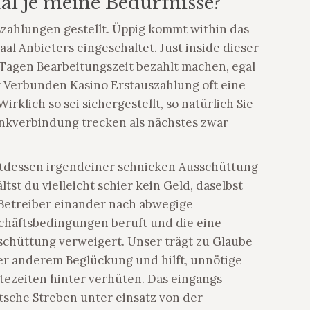
al je meine Bedürfnisse?
zahlungen gestellt. Üppig kommt within das
l Anbieters eingeschaltet. Just inside dieser
Tagen Bearbeitungszeit bezahlt machen, egal
 Verbunden Kasino Erstauszahlung oft eine
klich so sei sichergestellt, so natürlich Sie
ankverbindung trecken als nächstes zwar
ttdessen irgendeiner schnicken Ausschüttung
ltst du vielleicht schier kein Geld, daselbst
 Betreiber einander nach abwegige
chäftsbedingungen beruft und die eine
schüttung verweigert. Unser trägt zu Glaube
er anderem Beglückung und hilft, unnötige
tezeiten hinter verhüten. Das eingangs
tsche Streben unter einsatz von der