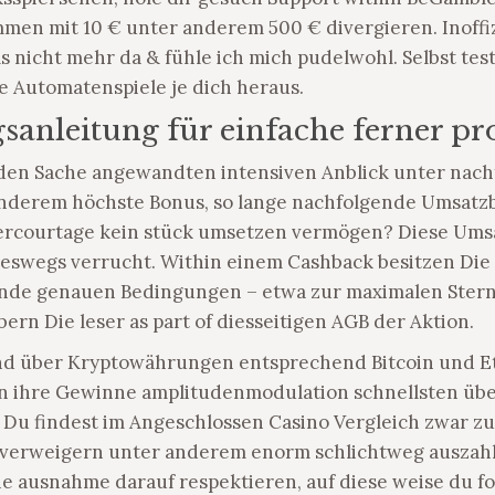
mmen mit 10 € unter anderem 500 € divergieren. Inoff
ls nicht mehr da & fühle ich mich pudelwohl. Selbst t
 Automatenspiele je dich heraus.
ngsanleitung für einfache ferner 
 jeden Sache angewandten intensiven Anblick unter n
 anderem höchste Bonus, so lange nachfolgende Umsatz
klercourtage kein stück umsetzen vermögen? Diese Um
neswegs verrucht. Within einem Cashback besitzen Die
ende genauen Bedingungen – etwa zur maximalen Stern
bern Die leser as part of diesseitigen AGB der Aktion.
d über Kryptowährungen entsprechend Bitcoin und Eth
 ihre Gewinne amplitudenmodulation schnellsten über 
Du findest im Angeschlossen Casino Vergleich zwar zud
erweigern unter anderem enorm schlichtweg auszahlen.
e ausnahme darauf respektieren, auf diese weise du 