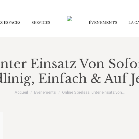
ES ESPACES
ES ESPACES
SERVICES
SERVICES
ÉVÈNEMENTS
ÉVÈNEMENTS
LA G
LA G
Unter Einsatz Von Sof
linig, Einfach & Auf J
Vous êtes ici :
Accueil
Evènements
Online Spielsaal unter einsatz von…