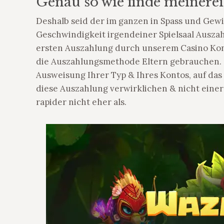
Genau so wie finde meinerei
Deshalb seid der im ganzen in Spass und Gew
Geschwindigkeit irgendeiner Spielsaal Auszahl
ersten Auszahlung durch unserem Casino Kont
die Auszahlungsmethode Eltern gebrauchen. S
Ausweisung Ihrer Typ & Ihres Kontos, auf das 
diese Auszahlung verwirklichen & nicht einer
rapider nicht eher als.