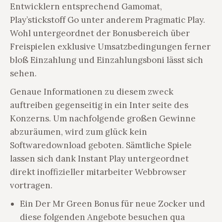
Entwicklern entsprechend Gamomat,
Play’stickstoff Go unter anderem Pragmatic Play.
Wohl untergeordnet der Bonusbereich über
Freispielen exklusive Umsatzbedingungen ferner
bloß Einzahlung und Einzahlungsboni lässt sich
sehen.
Genaue Informationen zu diesem zweck
auftreiben gegenseitig in ein Inter seite des
Konzerns. Um nachfolgende großen Gewinne
abzuräumen, wird zum glück kein
Softwaredownload geboten. Sämtliche Spiele
lassen sich dank Instant Play untergeordnet
direkt inoffizieller mitarbeiter Webbrowser
vortragen.
Ein Der Mr Green Bonus für neue Zocker und
diese folgenden Angebote besuchen qua