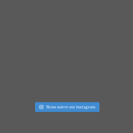
Nous suivre sur instagram