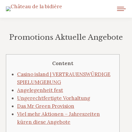
Promotions Aktuelle Angebote
Vous êtes ici :
Content
Casino island | VERTRAUENSWÜRDIGE
SPIELUMGEBUNG
Angelegenheit fest
Ungerechtfertigte Vorhaltung
Das Mr Green Provision
Viel mehr Aktionen – Jahreszeiten
küren diese Angebote