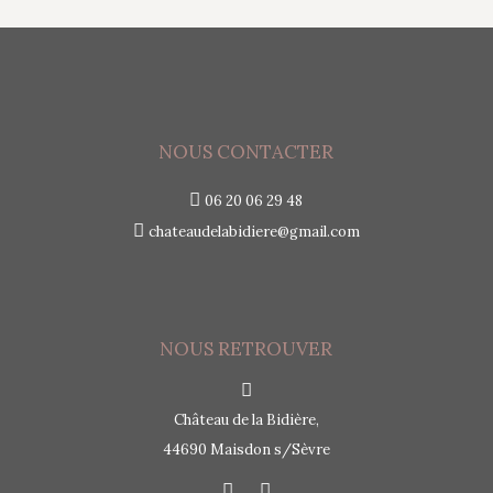
NOUS CONTACTER
06 20 06 29 48
chateaudelabidiere@gmail.com
NOUS RETROUVER
Château de la Bidière,
44690 Maisdon s/Sèvre