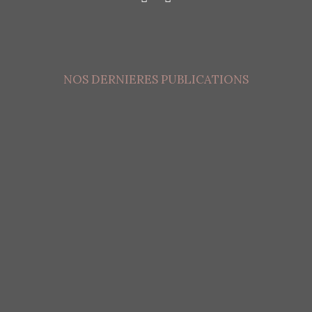
NOS DERNIERES PUBLICATIONS