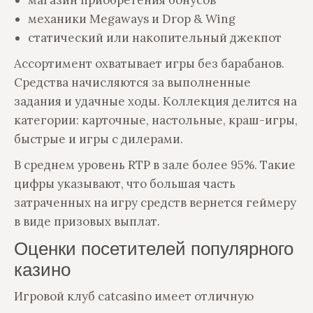
магазин приобретения бонусов
механики Megaways и Drop & Wing
статический или накопительный джекпот
Ассортимент охватывает игры без барабанов.
Средства начисляются за выполненные
задания и удачные ходы. Коллекция делится на
категории: карточные, настольные, краш-игры,
быстрые и игры с дилерами.
В среднем уровень RTP в зале более 95%. Такие
цифры указывают, что большая часть
затраченных на игру средств вернется геймеру
в виде призовых выплат.
Оценки посетителей популярного
казино
Игровой клуб catcasino имеет отличную