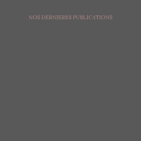
NOS DERNIERES PUBLICATIONS