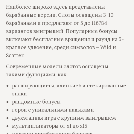
Наиболее широко здесь представлены
барабанные версии. Слоты оснащены 3-10
барабанами и предлагают от 5 до 116784
вариантов выигрышей. Популярные бонусы
включают бесплатные вращения и раунд на 5-
кратное удвоение, среди символов – Wild и
Scatter.
Современные модели слотов оснащены
такими функциями, как:
расширяющиеся, «липкие» и стекированные
знаки
рандомные бонусы
герои с уникальными навыками
двухэтапная игра с крупным выигрышем
мультипликаторы от x1 до x15