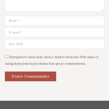
Nom *
E-mail *
Site Web
Enregistrez mon nom, mon e-mail et mon site Web dans ce
navigateur pour la prochaine fois que je commenterai.
Poster Commentaire