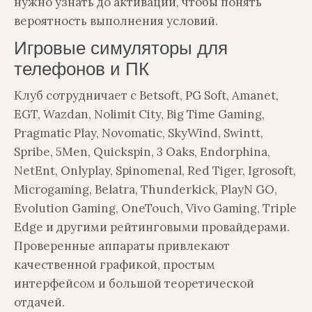
нужно узнать до активации, чтобы понять
вероятность выполнения условий.
Игровые симуляторы для
телефонов и ПК
Клуб сотрудничает с Betsoft, PG Soft, Amanet,
EGT, Wazdan, Nolimit City, Big Time Gaming,
Pragmatic Play, Novomatic, SkyWind, Swintt,
Spribe, 5Men, Quickspin, 3 Oaks, Endorphina,
NetEnt, Onlyplay, Spinomenal, Red Tiger, Igrosoft,
Microgaming, Belatra, Thunderkick, PlayN GO,
Evolution Gaming, OneTouch, Vivo Gaming, Triple
Edge и другими рейтинговыми провайдерами.
Проверенные аппараты привлекают
качественной графикой, простым
интерфейсом и большой теоретической
отдачей.