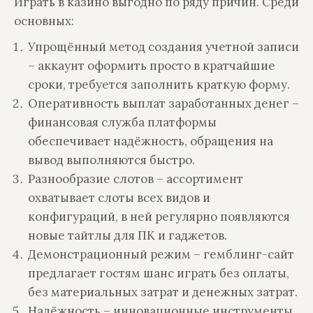
Играть в казино выгодно по ряду причин. Среди
основных:
Упрощённый метод создания учетной записи
– аккаунт оформить просто в кратчайшие
сроки, требуется заполнить краткую форму.
Оперативность выплат заработанных денег –
финансовая служба платформы
обеспечивает надёжность, обращения на
вывод выполняются быстро.
Разнообразие слотов – ассортимент
охватывает слоты всех видов и
конфигураций, в ней регулярно появляются
новые тайтлы для ПК и гаджетов.
Демонстрационный режим – гемблинг-сайт
предлагает гостям шанс играть без оплаты,
без материальных затрат и денежных затрат.
Надёжность – инновационные инструменты