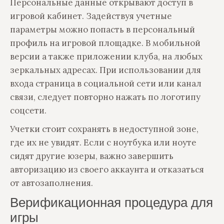
Персональные данные открывают доступ в
игровой кабинет. Задействуя учетные
параметры можно попасть в персональный
профиль на игровой площадке. В мобильной
версии а также приложении клуба, на любых
зеркальных адресах. При использовании для
входа страница в социальной сети или канал
связи, следует повторно нажать по логотипу
соцсети.
Учетки стоит сохранять в недоступной зоне,
где их не увидят. Если с ноутбука или ноуте
сидят другие юзеры, важно завершить
авторизацию из своего аккаунта и отказаться
от автозаполнения.
Верификационная процедура для
игры