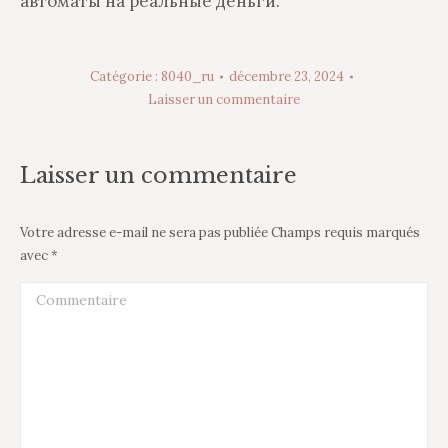
автоматы на реальные деньги.
Catégorie :
8040_ru
décembre 23, 2024
Laisser un commentaire
Laisser un commentaire
Votre adresse e-mail ne sera pas publiée Champs requis marqués
avec
*
Commentaire