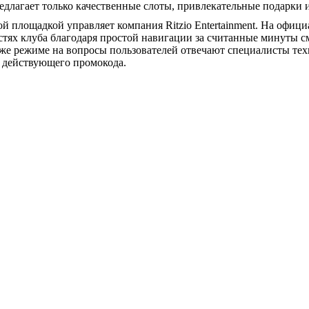
редлагает только качественные слоты, привлекательные подарки
ой площадкой управляет компания Ritzio Entertainment. На офиц
остях клуба благодаря простой навигации за считанные минуты
м же режиме на вопросы пользователей отвечают специалисты т
 действующего промокода.