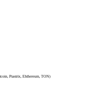
coin, Piastrix, Ehthereum, TON)