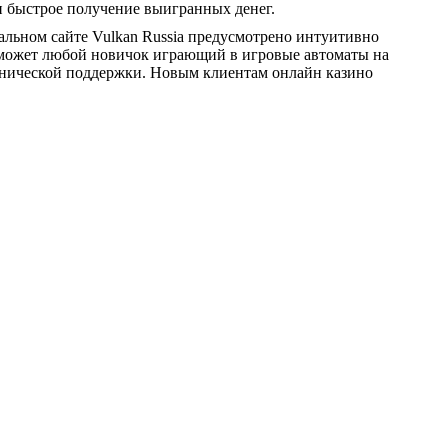
 и быстрое получение выигранных денег.
иальном сайте Vulkan Russia предусмотрено интуитивно
 сможет любой новичок играющий в игровые автоматы на
ехнической поддержки. Новым клиентам онлайн казино